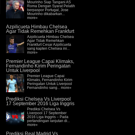
Mourinho Siap Tangani AS
Roma Dengan Syarat Pelatih
berpaspor Portugal, Jose
Mourinho dikabarkan...
more»
Azpilicueta Himbau Chelsea
Agar Tidak Remehkan Frankfurt
Azpilicueta Himbau Chelsea
Agar Tidak Remehkan
Frankfurt Cesar Azpilicueta
sang kapten Chelsea ini...
more»
Premier League Capai Klimaks,
Fernandinho Kirim Peringatan
Untuk Liverpool
Premier League Capai
Klimaks, Fernandinho Kirim
Peringatan Untuk Liverpool
Fernandinho sang...
more»
Prediksi Chelsea Vs Liverpool
17 September 2016 Liga Inggris
Prediksi Chelsea Vs
Liverpool 17 September
2016 Liga Inggris – Pada
pertandingan lanjutan di...
more»
Prediksi Real Madrid Vs