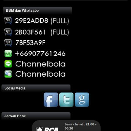
BBM dan Whatsapp
Social Media
Jadwal Bank