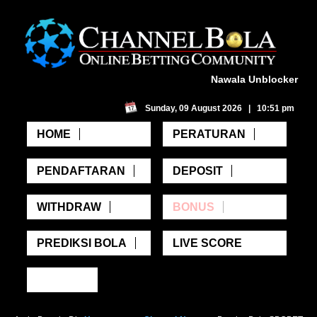
Nawala Unblocker
Sunday, 09 August 2026 | 10:51 pm
HOME
PERATURAN
PENDAFTARAN
DEPOSIT
WITHDRAW
BONUS
PREDIKSI BOLA
LIVE SCORE