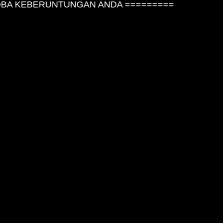
A KEBERUNTUNGAN ANDA =========