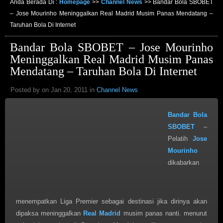
Anda Berada Di :
Homepage
>>
Channel News
>>
Bandar Bola SBOBET
– Jose Mourinho Meninggalkan Real Madrid Musim Panas Mendatang –
Taruhan Bola Di Internet
Bandar Bola SBOBET – Jose Mourinho
Meninggalkan Real Madrid Musim Panas
Mendatang – Taruhan Bola Di Internet
Posted by on Jan 20, 2011 in
Channel News
Bandar Bola
SBOBET
–
Pelatih
Jose
Mourinho
dikabarkan
menempatkan Liga Premier sebagai destinasi jika dirinya akan
dipaksa meninggalkan
Real Madrid
musim panas nanti. menurut