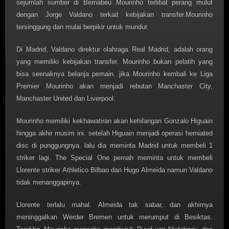
sejumlah sumber di Bernabeu Mourinho terlibat perang mulut
dengan Jorge Valdano terkait kebijakan transfer.Mourinho
tersinggung dan mulai berpikir untuk mundur.
Di Madrid, Valdano direktur olahraga Real Madrid, adalah orang
yang memiliki kebijakan transfer. Mourinho bukan pelatih yang
bisa seenaknya belanja pemain. jika Mourinho kembali ke Liga
Premier Mourinho akan menjadi rebutan Manchaster City,
Manchaster United dan Liverpool.
Mourinho memiliki kekhawatiran akan kehilangan Gonzalo Higuain
hingga akhir musim ini. setelah Higuain menjadi operasi herniated
disc di punggungnya. lalu dia meminta Madrid untuk membeli 1
striker lagi. The Special One pernah meminta untuk membeli
Llorente striker Athletico Bilbao dan Hugo Almeida namun Valdano
tidak menanggapinya.
Llorente terlalu mahal. Almeida tak sabar, dan akhirnya
meninggalkan Werder Bremen untuk merumput di Besiktas.