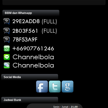
BBM dan Whatsapp
Social Media
Jadwal Bank