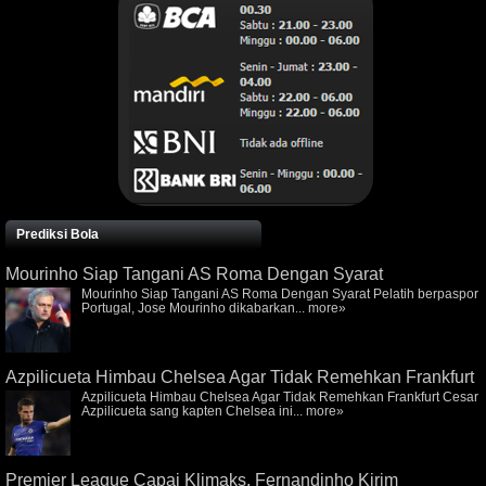
Prediksi Bola
Mourinho Siap Tangani AS Roma Dengan Syarat
Mourinho Siap Tangani AS Roma Dengan Syarat Pelatih berpaspor
Portugal, Jose Mourinho dikabarkan...
more»
Azpilicueta Himbau Chelsea Agar Tidak Remehkan Frankfurt
Azpilicueta Himbau Chelsea Agar Tidak Remehkan Frankfurt Cesar
Azpilicueta sang kapten Chelsea ini...
more»
Premier League Capai Klimaks, Fernandinho Kirim