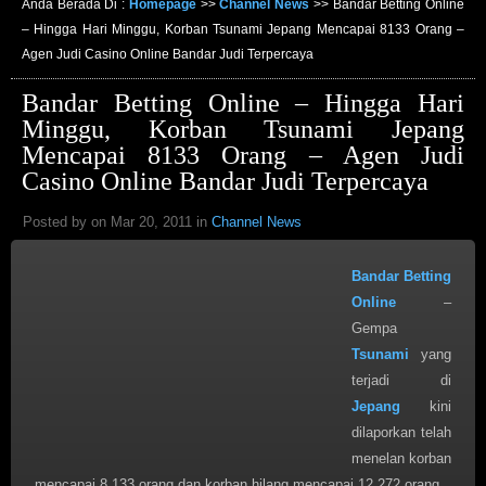
Anda Berada Di :
Homepage
>>
Channel News
>>
Bandar Betting Online
– Hingga Hari Minggu, Korban Tsunami Jepang Mencapai 8133 Orang –
Agen Judi Casino Online Bandar Judi Terpercaya
Bandar Betting Online – Hingga Hari
Minggu, Korban Tsunami Jepang
Mencapai 8133 Orang – Agen Judi
Casino Online Bandar Judi Terpercaya
Posted by on Mar 20, 2011 in
Channel News
Bandar Betting
Online
–
Gempa
Tsunami
yang
terjadi di
Jepang
kini
dilaporkan telah
menelan korban
mencapai 8.133 orang dan korban hilang mencapai 12.272 orang.