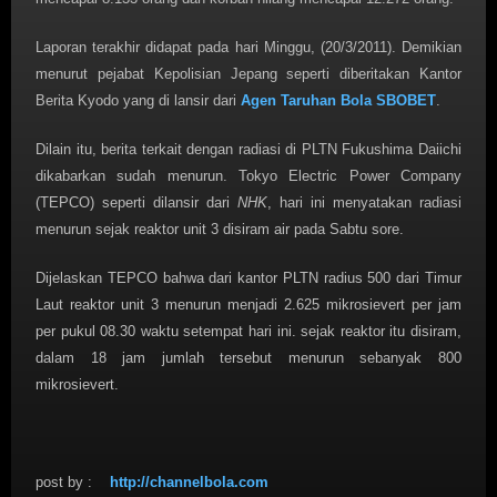
Laporan terakhir didapat pada hari Minggu, (20/3/2011). Demikian
menurut pejabat Kepolisian Jepang seperti diberitakan Kantor
Berita Kyodo yang di lansir dari
Agen Taruhan Bola SBOBET
.
Dilain itu, berita terkait dengan radiasi di PLTN Fukushima Daiichi
dikabarkan sudah menurun. Tokyo Electric Power Company
(TEPCO) seperti dilansir dari
NHK
, hari ini menyatakan radiasi
menurun sejak reaktor unit 3 disiram air pada Sabtu sore.
Dijelaskan TEPCO bahwa dari kantor PLTN radius 500 dari Timur
Laut reaktor unit 3 menurun menjadi 2.625 mikrosievert per jam
per pukul 08.30 waktu setempat hari ini. sejak reaktor itu disiram,
dalam 18 jam jumlah tersebut menurun sebanyak 800
mikrosievert.
post by :
http://channelbola.com