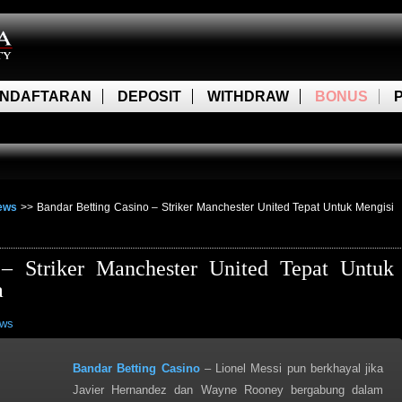
NDAFTARAN
DEPOSIT
WITHDRAW
BONUS
ews
>>
Bandar Betting Casino – Striker Manchester United Tepat Untuk Mengisi
 – Striker Manchester United Tepat Untuk
a
ews
Bandar Betting Casino
– Lionel Messi pun berkhayal jika
Javier Hernandez dan Wayne Rooney bergabung dalam