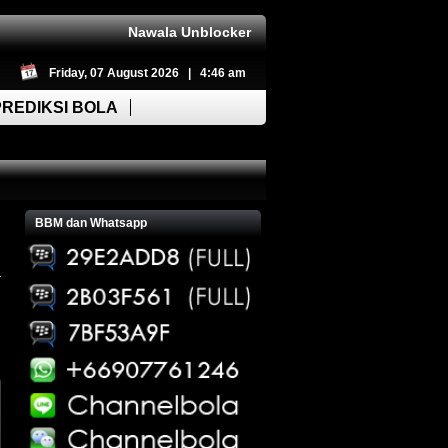
Nawala Unblocker
Friday, 07 August 2026 | 4:46 am
PREDIKSI BOLA
BBM dan Whatsapp