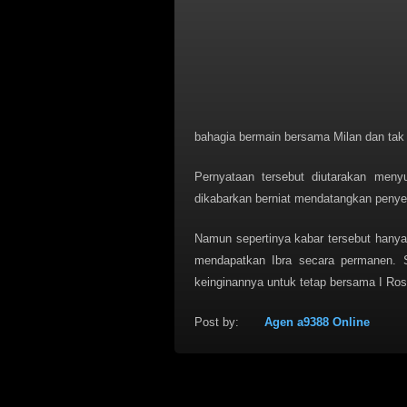
bahagia bermain bersama Milan dan tak 
Pernyataan tersebut diutarakan meny
dikabarkan berniat mendatangkan penyer
Namun sepertinya kabar tersebut hanya
mendapatkan Ibra secara permanen. S
keinginannya untuk tetap bersama I Ro
Post by:
Agen a9388 Online