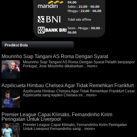
Prediksi Bola
Mourinho Siap Tangani AS Roma Dengan Syarat
Mourinho Siap Tangani AS Roma Dengan Syarat Pelatih berpaspor
Portugal, Jose Mourinho dikabarkan...
more»
Azpilicueta Himbau Chelsea Agar Tidak Remehkan Frankfurt
Azpilicueta Himbau Chelsea Agar Tidak Remehkan Frankfurt Cesar
Azpilicueta sang kapten Chelsea ini...
more»
Premier League Capai Klimaks, Fernandinho Kirim
Peringatan Untuk Liverpool
Premier League Capai Klimaks, Fernandinho Kirim Peringatan
Untuk Liverpool Fernandinho sang...
more»