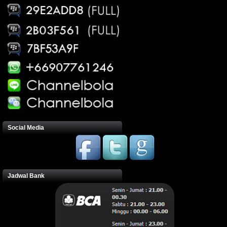
Social Media
Jadwal Bank