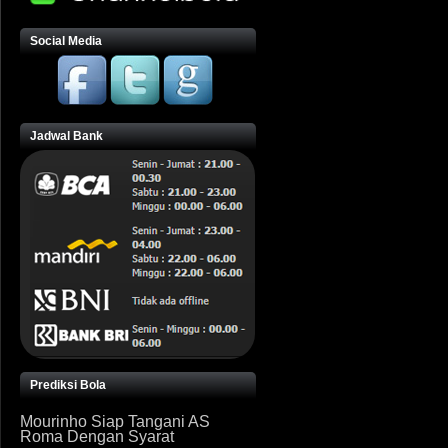
Social Media
Jadwal Bank
Prediksi Bola
Mourinho Siap Tangani AS
Roma Dengan Syarat