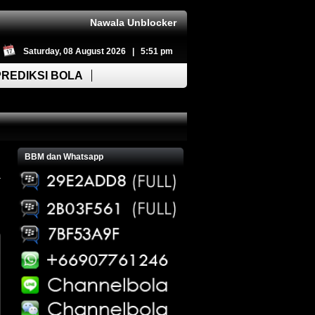
Nawala Unblocker
Saturday, 08 August 2026 | 5:51 pm
PREDIKSI BOLA
BBM dan Whatsapp