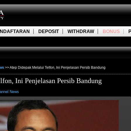
NDAFTARAN
DEPOSIT
WITHDRAW
BONUS
ews
>>
Atep Didepak Melalui Telfon, Ini Penjelasan Persib Bandung
fon, Ini Penjelasan Persib Bandung
annel News