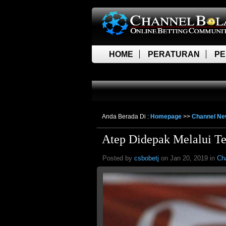
HOME
PERATURAN
PE
LIVE SCORE
Anda Berada Di :
Homepage
>>
Channel N
Atep Didepak Melalui Tel
Posted by
csbobetj
on Jan 20, 2019 in
Ch