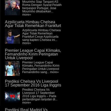
Mourinho Siap Tangani AS
Roma Dengan Syarat Pelatih
berpaspor Portugal, Jose
Mourinho dikabarkan...
more»
Azpilicueta Himbau Chelsea
Agar Tidak Remehkan Frankfurt
Azpilicueta Himbau Chelsea
Agar Tidak Remehkan
Frankfurt Cesar Azpilicueta
sang kapten Chelsea ini...
more»
Premier League Capai Klimaks,
Fernandinho Kirim Peringatan
Untuk Liverpool
Premier League Capai
Klimaks, Fernandinho Kirim
Peringatan Untuk Liverpool
Fernandinho sang...
more»
Prediksi Chelsea Vs Liverpool
17 September 2016 Liga Inggris
Prediksi Chelsea Vs
Liverpool 17 September
2016 Liga Inggris – Pada
pertandingan lanjutan di...
more»
Prediksi Real Madrid Vs