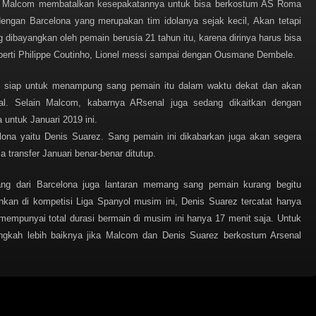
tu, Malcom membatalkan kesepakatannya untuk bisa berkostum AS Roma
engan Barcelona yang merupakan tim idolanya sejak kecil, Akan tetapi
 dibayangkan oleh pemain berusia 21 tahun itu, karena dirinya harus bisa
eperti Philippe Coutinho, Lionel messi sampai dengan Ousmane Dembele.
kan siap untuk menampung sang pemain itu dalam waktu dekat dan akan
l. Selain Malcom, kabarnya ARsenal juga sedang dikaitkan dengan
 untuk Januari 2019 ini.
lona yaitu Denis Suarez. Sang pemain ini dikabarkan juga akan segera
transfer Januari benar-benar ditutup.
ng dari Barcelona juga lantaran memang sang pemain kurang begitu
an di kompetisi Liga Spanyol musim ini, Denis Suarez tercatat hanya
mempunyai total durasi bermain di musim ini hanya 17 menit saja. Untuk
gkah lebih baiknya jika Malcom dan Denis Suarez berkostum Arsenal