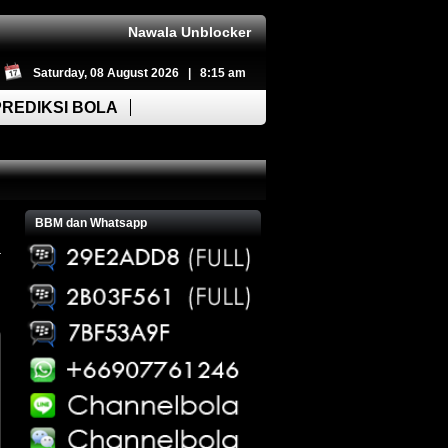
Nawala Unblocker
Saturday, 08 August 2026 | 8:15 am
PREDIKSI BOLA
BBM dan Whatsapp