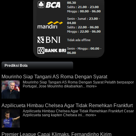
Prediksi Bola
Mourinho Siap Tangani AS Roma Dengan Syarat
Mourinho Siap Tangani AS Roma Dengan Syarat Pelatih berpaspor
Portugal, Jose Mourinho dikabarkan...
more»
Azpilicueta Himbau Chelsea Agar Tidak Remehkan Frankfurt
Azpilicueta Himbau Chelsea Agar Tidak Remehkan Frankfurt Cesar
Azpilicueta sang kapten Chelsea ini...
more»
Premier League Capai Klimaks, Fernandinho Kirim