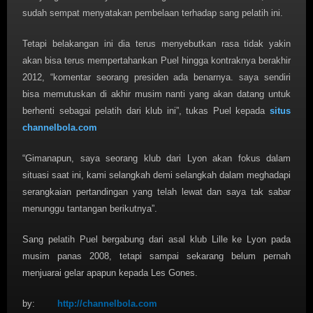
sudah sempat menyatakan pembelaan terhadap sang pelatih ini.
Tetapi belakangan ini dia terus menyebutkan rasa tidak yakin
akan bisa terus mempertahankan Puel hingga kontraknya berakhir
2012, “komentar seorang presiden ada benarnya. saya sendiri
bisa memutuskan di akhir musim nanti yang akan datang untuk
berhenti sebagai pelatih dari klub ini”, tukas Puel kepada
situs
channelbola.com
“Gimanapun, saya seorang klub dari Lyon akan fokus dalam
situasi saat ini, kami selangkah demi selangkah dalam meghadapi
serangkaian pertandingan yang telah lewat dan saya tak sabar
menunggu tantangan berikutnya”.
Sang pelatih Puel bergabung dari asal klub Lille ke Lyon pada
musim panas 2008, tetapi sampai sekarang belum pernah
menjuarai gelar apapun kepada Les Gones.
by:
http://channelbola.com