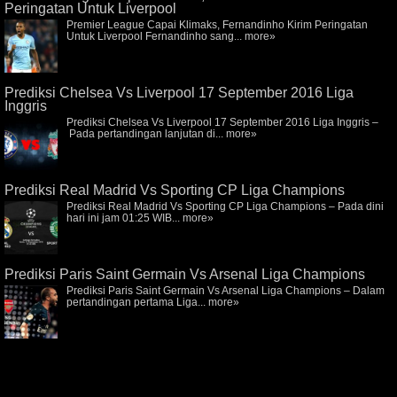
Peringatan Untuk Liverpool
Premier League Capai Klimaks, Fernandinho Kirim Peringatan
Untuk Liverpool Fernandinho sang...
more»
Prediksi Chelsea Vs Liverpool 17 September 2016 Liga
Inggris
Prediksi Chelsea Vs Liverpool 17 September 2016 Liga Inggris –
Pada pertandingan lanjutan di...
more»
Prediksi Real Madrid Vs Sporting CP Liga Champions
Prediksi Real Madrid Vs Sporting CP Liga Champions – Pada dini
hari ini jam 01:25 WIB...
more»
Prediksi Paris Saint Germain Vs Arsenal Liga Champions
Prediksi Paris Saint Germain Vs Arsenal Liga Champions – Dalam
pertandingan pertama Liga...
more»