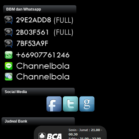
BBM dan Whatsapp
Social Media
Jadwal Bank