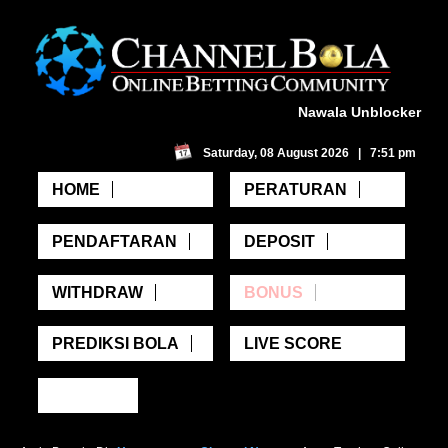
Nawala Unblocker
Saturday, 08 August 2026 | 7:51 pm
HOME
PERATURAN
PENDAFTARAN
DEPOSIT
WITHDRAW
BONUS
PREDIKSI BOLA
LIVE SCORE