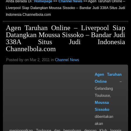
Anda Berada Di :
Homepage
>>
Channel News
>>
Agen Taruhan Online –
Liverpool Siap Datangkan Moussa Sissoko – Bandar Judi 338A Situs Judi
Indonesia Channelbola.com
Agen Taruhan Online – Liverpool Siap
Datangkan Moussa Sissoko – Bandar Judi
338A Situs Judi Indonesia
Channelbola.com
Posted by on Mar 2, 2011 in
Channel News
Agen Taruhan
Online
–
Gelandang
Toulouse,
Moussa
Sissoko
diberitakan
akan
meninggalkan Toulouse dan bergabung dengan Klub Inggris