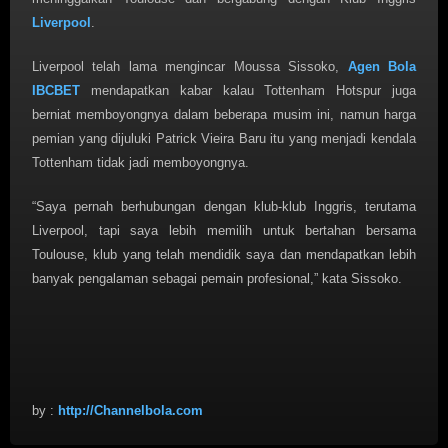
Liverpool
.
Liverpool telah lama mengincar Moussa Sissoko,
Agen Bola
IBCBET
mendapatkan kabar kalau Tottenham Hotspur juga
berniat memboyongnya dalam beberapa musim ini, namun harga
pemian yang dijuluki Patrick Vieira Baru itu yang menjadi kendala
Tottenham tidak jadi memboyongnya.
“Saya pernah berhubungan dengan klub-klub Inggris, terutama
Liverpool, tapi saya lebih memilih untuk bertahan bersama
Toulouse, klub yang telah mendidik saya dan mendapatkan lebih
banyak pengalaman sebagai pemain profesional,” kata Sissoko.
by :
http://Channelbola.com