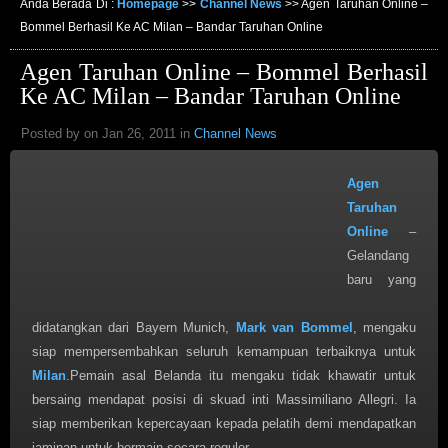
Anda Berada Di :
Homepage
>>
Channel News
>>
Agen Taruhan Online –
Bommel Berhasil Ke AC Milan – Bandar Taruhan Online
Agen Taruhan Online – Bommel Berhasil
Ke AC Milan – Bandar Taruhan Online
Posted by on Jan 26, 2011 in
Channel News
Agen
Taruhan
Online
–
Gelandang
baru yang
didatangkan dari Bayern Munich,
Mark van Bommel
, mengaku
siap mempersembahkan seluruh kemampuan terbaiknya untuk
Milan
.Pemain asal Belanda itu mengaku tidak khawatir untuk
bersaing mendapat posisi di skuad inti Massimiliano Allegri. Ia
siap memberikan kepercayaan kepada pelatih demi mendapatkan
jaminan untuk bermain secara reguler.