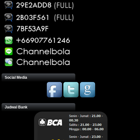
Social Media
Jadwal Bank