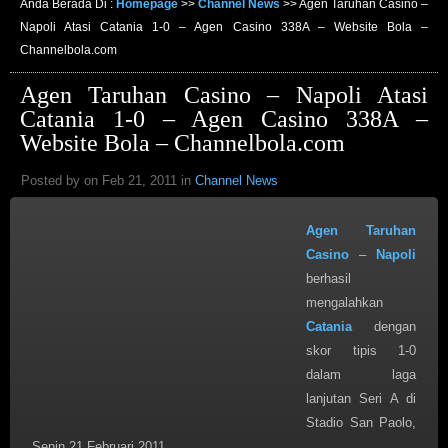
Anda Berada Di :
Homepage
>>
Channel News
>>
Agen Taruhan Casino –
Napoli Atasi Catania 1-0 – Agen Casino 338A – Website Bola –
Channelbola.com
Agen Taruhan Casino – Napoli Atasi
Catania 1-0 – Agen Casino 338A –
Website Bola – Channelbola.com
Posted by on Feb 21, 2011 in
Channel News
Agen Taruhan
Casino
–
Napoli
berhasil
mengalahkan
Catania
dengan
skor tipis 1-0
dalam laga
lanjutan Seri A di
Stadio San Paolo,
Senin 21 Februari 2011.