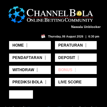
Nawala Unblocker
Thursday, 06 August 2026 | 6:30 pm
HOME
PERATURAN
PENDAFTARAN
DEPOSIT
WITHDRAW
BONUS
PREDIKSI BOLA
LIVE SCORE