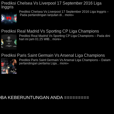
Prediksi Chelsea Vs Liverpool 17 September 2016 Liga
Inggris
Prediksi Chelsea Vs Liverpool 17 September 2016 Liga Inggris –
Pada pertandingan lanjutan di...
more»
Prediksi Real Madrid Vs Sporting CP Liga Champions
Prediksi Real Madrid Vs Sporting CP Liga Champions – Pada dini
hari ini jam 01:25 WIB...
more»
Prediksi Paris Saint Germain Vs Arsenal Liga Champions
Prediksi Paris Saint Germain Vs Arsenal Liga Champions – Dalam
pertandingan pertama Liga...
more»
BA KEBERUNTUNGAN ANDA =========