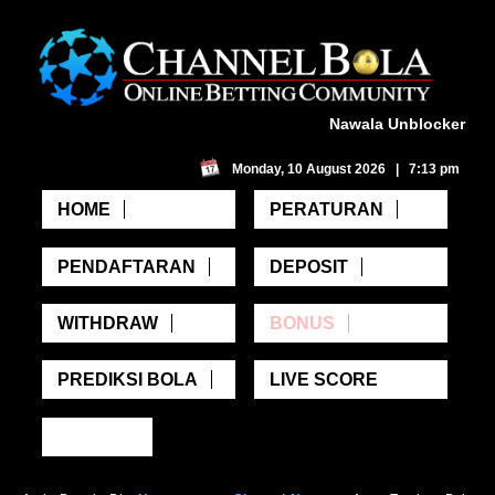
Nawala Unblocker
Monday, 10 August 2026 | 7:13 pm
HOME
PERATURAN
PENDAFTARAN
DEPOSIT
WITHDRAW
BONUS
PREDIKSI BOLA
LIVE SCORE