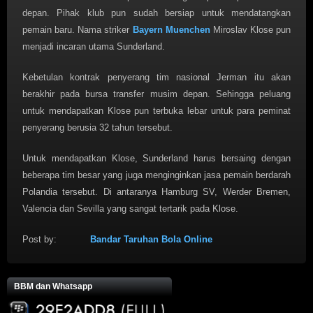
depan. Pihak klub pun sudah bersiap untuk mendatangkan
pemain baru. Nama striker
Bayern Muenchen
Miroslav Klose pun
menjadi incaran utama Sunderland.
Kebetulan kontrak penyerang tim nasional Jerman itu akan
berakhir pada bursa transfer musim depan. Sehingga peluang
untuk mendapatkan Klose pun terbuka lebar untuk para peminat
penyerang berusia 32 tahun tersebut.
Untuk mendapatkan Klose, Sunderland harus bersaing dengan
beberapa tim besar yang juga menginginkan jasa pemain berdarah
Polandia tersebut. Di antaranya Hamburg SV, Werder Bremen,
Valencia dan Sevilla yang sangat tertarik pada Klose.
Post by:
Bandar Taruhan Bola Online
BBM dan Whatsapp