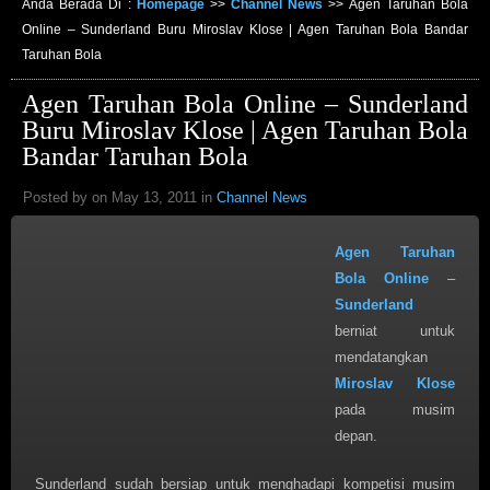
Anda Berada Di :
Homepage
>>
Channel News
>>
Agen Taruhan Bola
Online – Sunderland Buru Miroslav Klose | Agen Taruhan Bola Bandar
Taruhan Bola
Agen Taruhan Bola Online – Sunderland
Buru Miroslav Klose | Agen Taruhan Bola
Bandar Taruhan Bola
Posted by on May 13, 2011 in
Channel News
Agen Taruhan
Bola Online
–
Sunderland
berniat untuk
mendatangkan
Miroslav Klose
pada musim
depan.
Sunderland sudah bersiap untuk menghadapi kompetisi musim