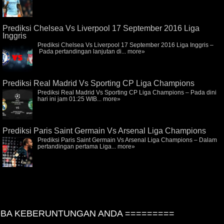
Prediksi Chelsea Vs Liverpool 17 September 2016 Liga
Inggris
Prediksi Chelsea Vs Liverpool 17 September 2016 Liga Inggris –
Pada pertandingan lanjutan di...
more»
Prediksi Real Madrid Vs Sporting CP Liga Champions
Prediksi Real Madrid Vs Sporting CP Liga Champions – Pada dini
hari ini jam 01:25 WIB...
more»
Prediksi Paris Saint Germain Vs Arsenal Liga Champions
Prediksi Paris Saint Germain Vs Arsenal Liga Champions – Dalam
pertandingan pertama Liga...
more»
A KEBERUNTUNGAN ANDA =========