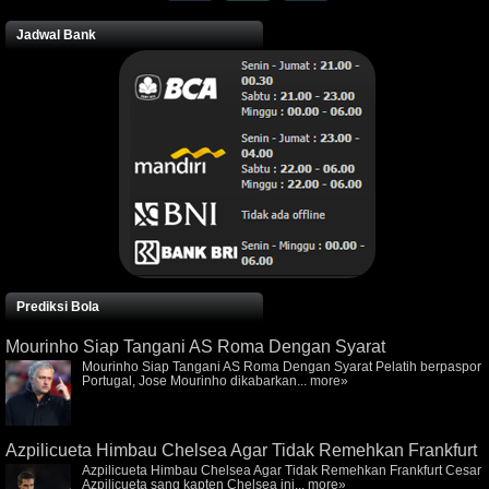
Jadwal Bank
Prediksi Bola
Mourinho Siap Tangani AS Roma Dengan Syarat
Mourinho Siap Tangani AS Roma Dengan Syarat Pelatih berpaspor
Portugal, Jose Mourinho dikabarkan...
more»
Azpilicueta Himbau Chelsea Agar Tidak Remehkan Frankfurt
Azpilicueta Himbau Chelsea Agar Tidak Remehkan Frankfurt Cesar
Azpilicueta sang kapten Chelsea ini...
more»