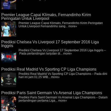
Premier League Capai Klimaks, Fernandinho Kirim
Peringatan Untuk Liverpool
Premier League Capai Klimaks, Fernandinho Kirim Peringatan
Untuk Liverpool Fernandinho sang...
more»
Prediksi Chelsea Vs Liverpool 17 September 2016 Liga
Inggris
Prediksi Chelsea Vs Liverpool 17 September 2016 Liga Inggris –
Pada pertandingan lanjutan di...
more»
Prediksi Real Madrid Vs Sporting CP Liga Champions
Prediksi Real Madrid Vs Sporting CP Liga Champions – Pada dini
hari ini jam 01:25 WIB...
more»
Prediksi Paris Saint Germain Vs Arsenal Liga Champions
Prediksi Paris Saint Germain Vs Arsenal Liga Champions – Dalam
pertandingan pertama Liga...
more»