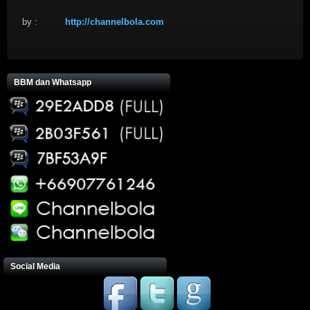
by :
http://channelbola.com
BBM dan Whatsapp
Social Media