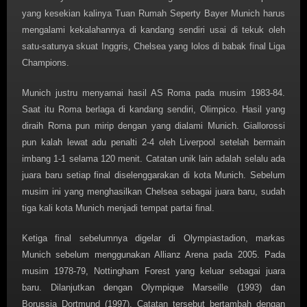
yang kesekian kalinya Tuan Rumah Seperty Bayer Munich harus
mengalami kekalahannya di kandang sendiri usai di tekuk oleh
satu-satunya skuat Inggris, Chelsea yang lolos di babak final Liga
Champions.
Munich justru menyamai hasil AS Roma pada musim 1983-84.
Saat itu Roma berlaga di kandang sendiri, Olimpico. Hasil yang
diraih Roma pun mirip dengan yang dialami Munich. Giallorossi
pun kalah lewat adu penalti 2-4 oleh Liverpool setelah bermain
imbang 1-1 selama 120 menit. Catatan unik lain adalah selalu ada
juara baru setiap final diselenggarakan di kota Munich. Sebelum
musim ini yang menghasilkan Chelsea sebagai juara baru, sudah
tiga kali kota Munich menjadi tempat partai final.
Ketiga final sebelumnya digelar di Olympiastadion, markas
Munich sebelum menggunakan Allianz Arena pada 2005. Pada
musim 1978-79, Nottingham Forest yang keluar sebagai juara
baru. Dilanjutkan dengan Olympique Marseille (1993) dan
Borussia Dortmund (1997). Catatan tersebut bertambah dengan