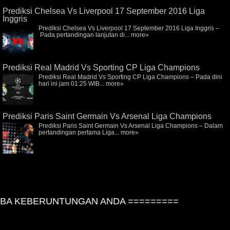
Prediksi Chelsea Vs Liverpool 17 September 2016 Liga
Inggris
Prediksi Chelsea Vs Liverpool 17 September 2016 Liga Inggris –
Pada pertandingan lanjutan di...
more»
Prediksi Real Madrid Vs Sporting CP Liga Champions
Prediksi Real Madrid Vs Sporting CP Liga Champions – Pada dini
hari ini jam 01:25 WIB...
more»
Prediksi Paris Saint Germain Vs Arsenal Liga Champions
Prediksi Paris Saint Germain Vs Arsenal Liga Champions – Dalam
pertandingan pertama Liga...
more»
A KEBERUNTUNGAN ANDA =========