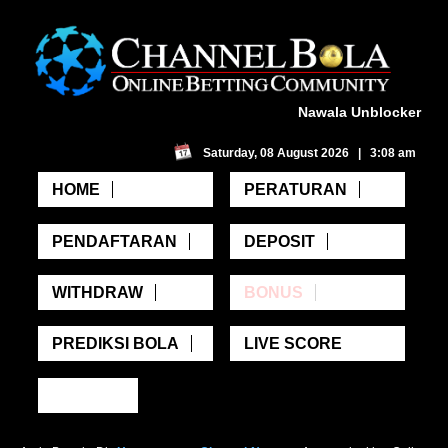
Nawala Unblocker
Saturday, 08 August 2026 | 3:08 am
HOME
PERATURAN
PENDAFTARAN
DEPOSIT
WITHDRAW
BONUS
PREDIKSI BOLA
LIVE SCORE