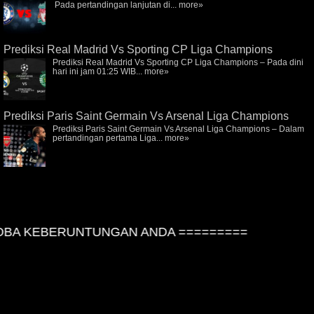
Pada pertandingan lanjutan di...
more»
Prediksi Real Madrid Vs Sporting CP Liga Champions
Prediksi Real Madrid Vs Sporting CP Liga Champions – Pada dini
hari ini jam 01:25 WIB...
more»
Prediksi Paris Saint Germain Vs Arsenal Liga Champions
Prediksi Paris Saint Germain Vs Arsenal Liga Champions – Dalam
pertandingan pertama Liga...
more»
BA KEBERUNTUNGAN ANDA =========