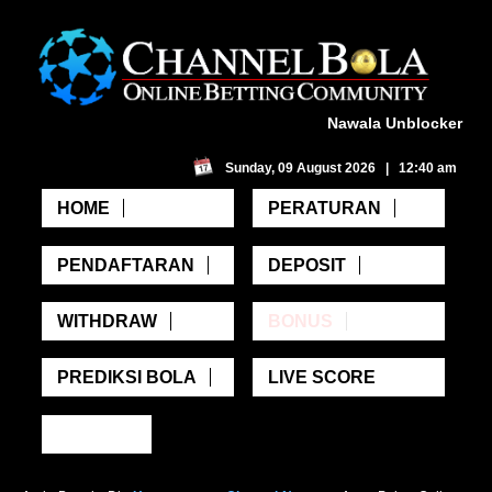
Nawala Unblocker
Sunday, 09 August 2026 | 12:40 am
HOME
PERATURAN
PENDAFTARAN
DEPOSIT
WITHDRAW
BONUS
PREDIKSI BOLA
LIVE SCORE