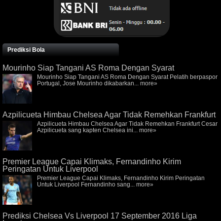
Prediksi Bola
Mourinho Siap Tangani AS Roma Dengan Syarat
Mourinho Siap Tangani AS Roma Dengan Syarat Pelatih berpaspor
Portugal, Jose Mourinho dikabarkan...
more»
Azpilicueta Himbau Chelsea Agar Tidak Remehkan Frankfurt
Azpilicueta Himbau Chelsea Agar Tidak Remehkan Frankfurt Cesar
Azpilicueta sang kapten Chelsea ini...
more»
Premier League Capai Klimaks, Fernandinho Kirim
Peringatan Untuk Liverpool
Premier League Capai Klimaks, Fernandinho Kirim Peringatan
Untuk Liverpool Fernandinho sang...
more»
Prediksi Chelsea Vs Liverpool 17 September 2016 Liga