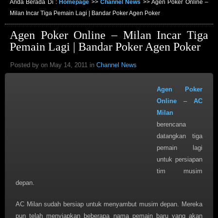
Anda Berada Di :
Homepage
>>
Channel News
>>
Agen Poker Online –
Milan Incar Tiga Pemain Lagi | Bandar Poker Agen Poker
Agen Poker Online – Milan Incar Tiga
Pemain Lagi | Bandar Poker Agen Poker
Posted by on May 14, 2011 in
Channel News
Agen Poker
Online
–
AC
Milan
berencana
datangkan tiga
pemain lagi
untuk persiapan
tim musim
depan.
AC Milan sudah bersiap untuk menyambut musim depan. Mereka
pun telah menyiapkan beberapa nama pemain baru yang akan