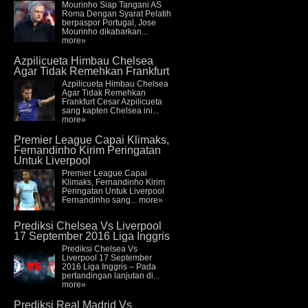
Mourinho Siap Tangani AS
Roma Dengan Syarat Pelatih
berpaspor Portugal, Jose
Mourinho dikabarkan...
more»
Azpilicueta Himbau Chelsea
Agar Tidak Remehkan Frankfurt
Azpilicueta Himbau Chelsea
Agar Tidak Remehkan
Frankfurt Cesar Azpilicueta
sang kapten Chelsea ini...
more»
Premier League Capai Klimaks,
Fernandinho Kirim Peringatan
Untuk Liverpool
Premier League Capai
Klimaks, Fernandinho Kirim
Peringatan Untuk Liverpool
Fernandinho sang...
more»
Prediksi Chelsea Vs Liverpool
17 September 2016 Liga Inggris
Prediksi Chelsea Vs
Liverpool 17 September
2016 Liga Inggris – Pada
pertandingan lanjutan di...
more»
Prediksi Real Madrid Vs