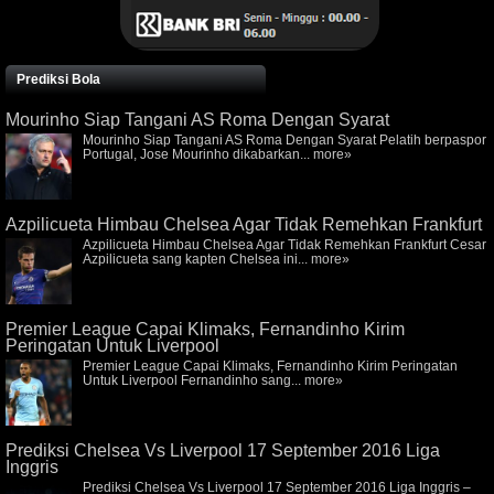
Prediksi Bola
Mourinho Siap Tangani AS Roma Dengan Syarat
Mourinho Siap Tangani AS Roma Dengan Syarat Pelatih berpaspor
Portugal, Jose Mourinho dikabarkan...
more»
Azpilicueta Himbau Chelsea Agar Tidak Remehkan Frankfurt
Azpilicueta Himbau Chelsea Agar Tidak Remehkan Frankfurt Cesar
Azpilicueta sang kapten Chelsea ini...
more»
Premier League Capai Klimaks, Fernandinho Kirim
Peringatan Untuk Liverpool
Premier League Capai Klimaks, Fernandinho Kirim Peringatan
Untuk Liverpool Fernandinho sang...
more»
Prediksi Chelsea Vs Liverpool 17 September 2016 Liga
Inggris
Prediksi Chelsea Vs Liverpool 17 September 2016 Liga Inggris –