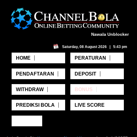
Nawala Unblocker
Saturday, 08 August 2026 | 5:43 pm
HOME
PERATURAN
PENDAFTARAN
DEPOSIT
WITHDRAW
BONUS
PREDIKSI BOLA
LIVE SCORE