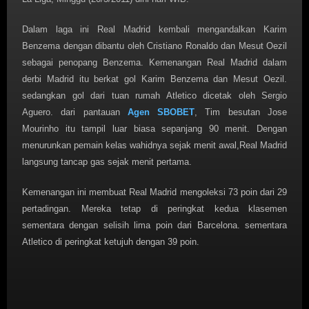
Dalam laga ini Real Madrid kembali mengandalkan Karim
Benzema dengan dibantu oleh Cristiano Ronaldo dan Mesut Oezil
sebagai penopang Benzema. Kemenangan Real Madrid dalam
derbi Madrid itu berkat gol Karim Benzema dan Mesut Oezil.
sedangkan gol dari tuan rumah Atletico dicetak oleh Sergio
Aguero. dari pantauan
Agen SBOBET
, Tim besutan Jose
Mourinho itu tampil luar biasa sepanjang 90 menit. Dengan
menurunkan pemain kelas wahidnya sejak menit awal,Real Madrid
langsung tancap gas sejak menit pertama.
Kemenangan ini membuat Real Madrid mengoleksi 73 poin dari 29
pertadingan. Mereka tetap di peringkat kedua klasemen
sementara dengan selisih lima poin dari Barcelona. sementara
Atletico di peringkat ketujuh dengan 39 poin.