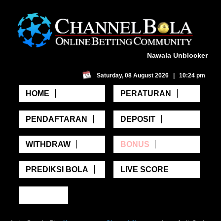
Nawala Unblocker
Saturday, 08 August 2026 | 10:24 pm
HOME
PERATURAN
PENDAFTARAN
DEPOSIT
WITHDRAW
BONUS
PREDIKSI BOLA
LIVE SCORE