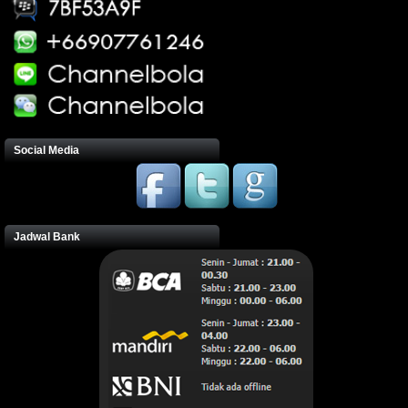
Social Media
Jadwal Bank