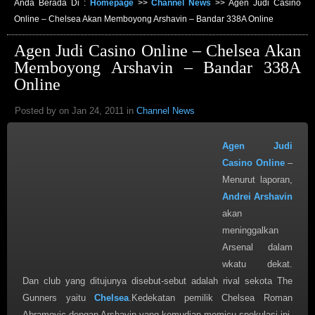
Anda Berada Di :
Homepage
>>
Channel News
>>
Agen Judi Casino
Online – Chelsea Akan Memboyong Arshavin – Bandar 338A Online
Agen Judi Casino Online – Chelsea Akan
Memboyong Arshavin – Bandar 338A
Online
Posted by on Jan 24, 2011 in
Channel News
Agen Judi
Casino Online
–
Menurut laporan,
Andrei Arshavin
akan
meninggalkan
Arsenal dalam
wkatu dekat.
Dan club yang ditujunya disebut-sebut adalah rival sekota The
Gunners yaitu
Chelsea
.Kedekatan pemilik Chelsea Roman
Abramovic dengan Arshavin yang kemudian memicu spekulasi ini,