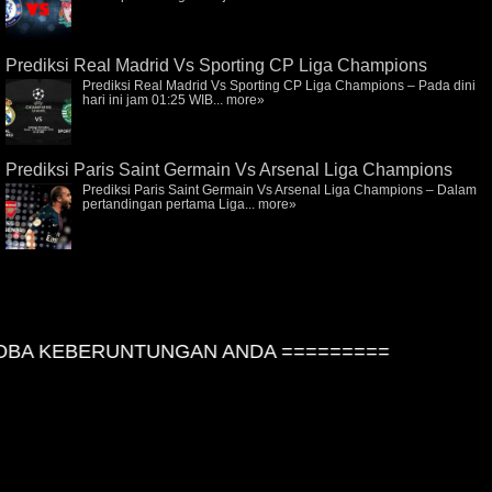
Prediksi Real Madrid Vs Sporting CP Liga Champions
Prediksi Real Madrid Vs Sporting CP Liga Champions – Pada dini
hari ini jam 01:25 WIB...
more»
Prediksi Paris Saint Germain Vs Arsenal Liga Champions
Prediksi Paris Saint Germain Vs Arsenal Liga Champions – Dalam
pertandingan pertama Liga...
more»
BA KEBERUNTUNGAN ANDA =========