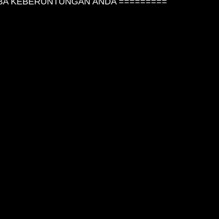
A KEBERUNTUNGAN ANDA =========