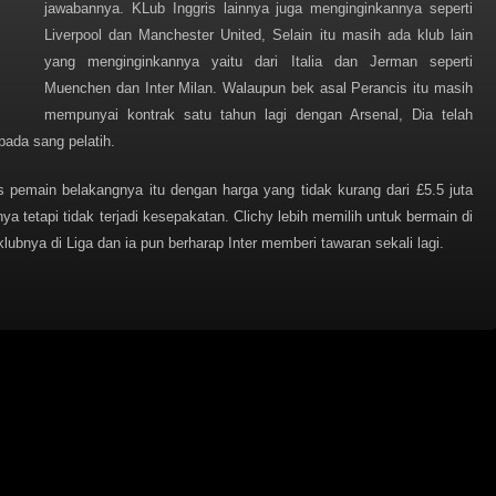
jawabannya. KLub Inggris lainnya juga menginginkannya seperti
Liverpool dan Manchester United, Selain itu masih ada klub lain
yang menginginkannya yaitu dari Italia dan Jerman seperti
Muenchen dan Inter Milan. Walaupun bek asal Perancis itu masih
mempunyai kontrak satu tahun lagi dengan Arsenal, Dia telah
pada sang pelatih.
pemain belakangnya itu dengan harga yang tidak kurang dari £5.5 juta
 tetapi tidak terjadi kesepakatan. Clichy lebih memilih untuk bermain di
lubnya di Liga dan ia pun berharap Inter memberi tawaran sekali lagi.