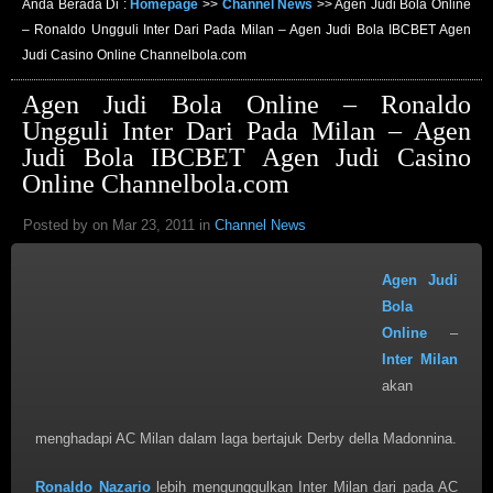
Anda Berada Di :
Homepage
>>
Channel News
>>
Agen Judi Bola Online
– Ronaldo Ungguli Inter Dari Pada Milan – Agen Judi Bola IBCBET Agen
Judi Casino Online Channelbola.com
Agen Judi Bola Online – Ronaldo
Ungguli Inter Dari Pada Milan – Agen
Judi Bola IBCBET Agen Judi Casino
Online Channelbola.com
Posted by on Mar 23, 2011 in
Channel News
Agen Judi
Bola
Online
–
Inter Milan
akan
menghadapi AC Milan dalam laga bertajuk Derby della Madonnina.
Ronaldo Nazario
lebih mengunggulkan Inter Milan dari pada AC