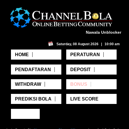
Nawala Unblocker
Saturday, 08 August 2026 | 10:00 am
HOME
PERATURAN
PENDAFTARAN
DEPOSIT
WITHDRAW
BONUS
PREDIKSI BOLA
LIVE SCORE