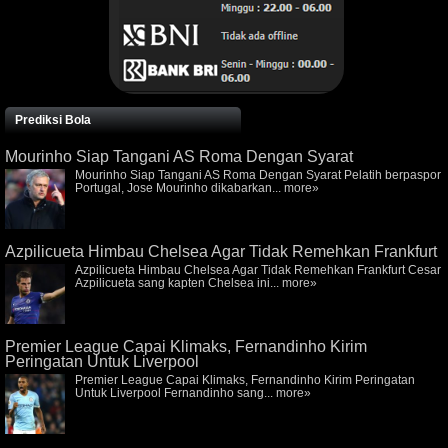
Prediksi Bola
Mourinho Siap Tangani AS Roma Dengan Syarat
Mourinho Siap Tangani AS Roma Dengan Syarat Pelatih berpaspor
Portugal, Jose Mourinho dikabarkan...
more»
Azpilicueta Himbau Chelsea Agar Tidak Remehkan Frankfurt
Azpilicueta Himbau Chelsea Agar Tidak Remehkan Frankfurt Cesar
Azpilicueta sang kapten Chelsea ini...
more»
Premier League Capai Klimaks, Fernandinho Kirim
Peringatan Untuk Liverpool
Premier League Capai Klimaks, Fernandinho Kirim Peringatan
Untuk Liverpool Fernandinho sang...
more»