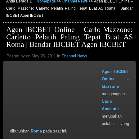
Anda Berada Di :
Homepage
>>
Channel News
>>
Agen IBCBET Online –
Carlo Mazzone: Carletto Pelatih Paling Tepat Buat AS Roma | Bandar
IBCBET Agen IBCBET
Agen IBCBET Online – Carlo Mazzone:
Carletto Pelatih Paling Tepat Buat AS
Roma | Bandar IBCBET Agen IBCBET
Posted by on May 26, 2011 in
Channel News
Agen IBCBET
Online
–
Mazzone
menganggap
Carlo
Ancelotti
merupakan
pelatih yang
dibutuhkan
Roma
pada saat ini.