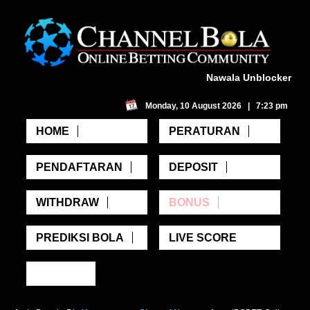
Nawala Unblocker
Monday, 10 August 2026 | 7:23 pm
HOME
PERATURAN
PENDAFTARAN
DEPOSIT
WITHDRAW
BONUS
PREDIKSI BOLA
LIVE SCORE