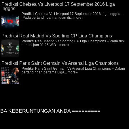
Prediksi Chelsea Vs Liverpool 17 September 2016 Liga
pemilik
Inggris
dari
Prediksi Chelsea Vs Liverpool 17 September 2016 Liga Inggris –
Pada pertandingan lanjutan di...
more»
Qatar
Sheikh
Abdullah
Prediksi Real Madrid Vs Sporting CP Liga Champions
Al-
Prediksi Real Madrid Vs Sporting CP Liga Champions – Pada dini
hari ini jam 01:25 WIB...
more»
Thani.
Prediksi Paris Saint Germain Vs Arsenal Liga Champions
Prediksi Paris Saint Germain Vs Arsenal Liga Champions – Dalam
pertandingan pertama Liga...
more»
A KEBERUNTUNGAN ANDA =========