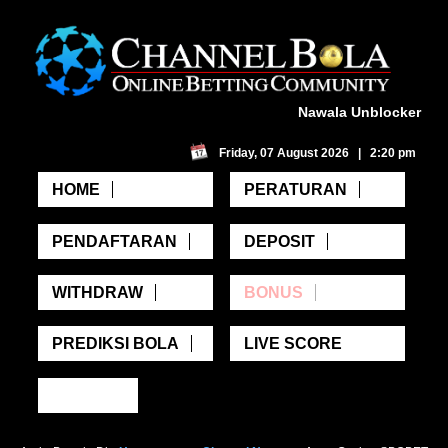
Nawala Unblocker
Friday, 07 August 2026 | 2:20 pm
HOME
PERATURAN
PENDAFTARAN
DEPOSIT
WITHDRAW
BONUS
PREDIKSI BOLA
LIVE SCORE