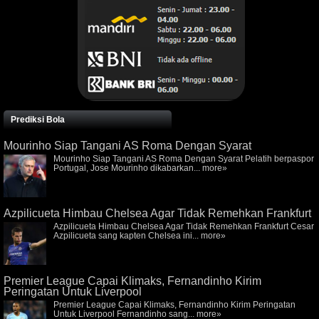
Prediksi Bola
Mourinho Siap Tangani AS Roma Dengan Syarat
Mourinho Siap Tangani AS Roma Dengan Syarat Pelatih berpaspor
Portugal, Jose Mourinho dikabarkan...
more»
Azpilicueta Himbau Chelsea Agar Tidak Remehkan Frankfurt
Azpilicueta Himbau Chelsea Agar Tidak Remehkan Frankfurt Cesar
Azpilicueta sang kapten Chelsea ini...
more»
Premier League Capai Klimaks, Fernandinho Kirim
Peringatan Untuk Liverpool
Premier League Capai Klimaks, Fernandinho Kirim Peringatan
Untuk Liverpool Fernandinho sang...
more»