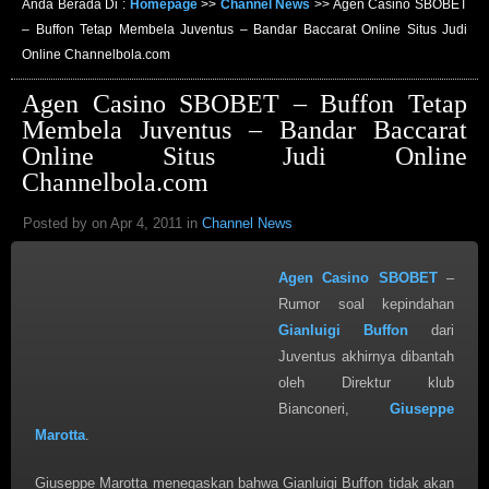
Anda Berada Di :
Homepage
>>
Channel News
>>
Agen Casino SBOBET
– Buffon Tetap Membela Juventus – Bandar Baccarat Online Situs Judi
Online Channelbola.com
Agen Casino SBOBET – Buffon Tetap
Membela Juventus – Bandar Baccarat
Online Situs Judi Online
Channelbola.com
Posted by on Apr 4, 2011 in
Channel News
Agen Casino SBOBET
–
Rumor soal kepindahan
Gianluigi Buffon
dari
Juventus akhirnya dibantah
oleh Direktur klub
Bianconeri,
Giuseppe
Marotta
.
Giuseppe Marotta menegaskan bahwa Gianluigi Buffon tidak akan