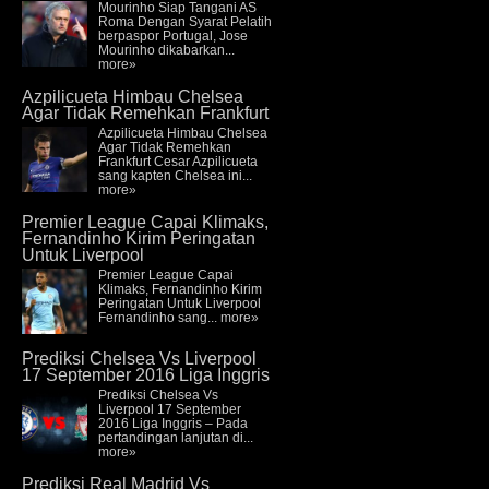
Mourinho Siap Tangani AS
Roma Dengan Syarat Pelatih
berpaspor Portugal, Jose
Mourinho dikabarkan...
more»
Azpilicueta Himbau Chelsea
Agar Tidak Remehkan Frankfurt
Azpilicueta Himbau Chelsea
Agar Tidak Remehkan
Frankfurt Cesar Azpilicueta
sang kapten Chelsea ini...
more»
Premier League Capai Klimaks,
Fernandinho Kirim Peringatan
Untuk Liverpool
Premier League Capai
Klimaks, Fernandinho Kirim
Peringatan Untuk Liverpool
Fernandinho sang...
more»
Prediksi Chelsea Vs Liverpool
17 September 2016 Liga Inggris
Prediksi Chelsea Vs
Liverpool 17 September
2016 Liga Inggris – Pada
pertandingan lanjutan di...
more»
Prediksi Real Madrid Vs