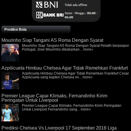
Prediksi Bola
Mourinho Siap Tangani AS Roma Dengan Syarat
Mourinho Siap Tangani AS Roma Dengan Syarat Pelatih berpaspor
Portugal, Jose Mourinho dikabarkan...
more»
Azpilicueta Himbau Chelsea Agar Tidak Remehkan Frankfurt
Azpilicueta Himbau Chelsea Agar Tidak Remehkan Frankfurt Cesar
Azpilicueta sang kapten Chelsea ini...
more»
Premier League Capai Klimaks, Fernandinho Kirim
Peringatan Untuk Liverpool
Premier League Capai Klimaks, Fernandinho Kirim Peringatan
Untuk Liverpool Fernandinho sang...
more»
Prediksi Chelsea Vs Liverpool 17 September 2016 Liga