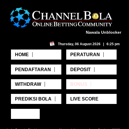
Nawala Unblocker
Thursday, 06 August 2026 | 6:25 pm
HOME
PERATURAN
PENDAFTARAN
DEPOSIT
WITHDRAW
BONUS
PREDIKSI BOLA
LIVE SCORE