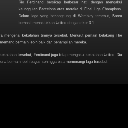
Rio Ferdinand bersikap berbesar hati dengan mengakui
keunggulan Barcelona atas mereka di Final Liga Champions.
Dalam laga yang berlangsung di Wembley tersebut, Barca
berhasil menaklukkan United dengan skor 3-1.
a mengenai kekalahan timnya tersebut. Menurut pemain belakang The
 memang bermain lebih baik dari penampilan mereka.
kalahan tersebut, Ferdinand juga tetap mengakui kekalahan United. Dia
a bermain lebih bagus sehingga bisa memenangi laga tersebut.