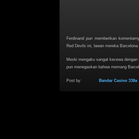
Ferdinand pun memberikan komentarny
Red Devils ini, lawan mereka Barcelona
Meski mengaku sangat kecewa dengan ke
pun menegaskan bahwa memang Barcelon
Post by:
Bandar Casino 338a