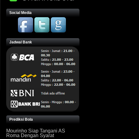
Social Media
Jadwal Bank
Prediksi Bola
Mourinho Siap Tangani AS
Roma Dengan Syarat