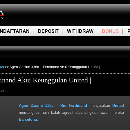
NDAFTARAN
DEPOSIT
WITHDRAW
BONUS
ews
>>
Agen Casino 338a – Ferdinand Akui Keunggulan United |
inand Akui Keunggulan United |
ews
Agen Casino 338a
–
Rio Ferdinand
menyatakan
United
memang bermain kalah agresif dibandingkan lawan mereka
Barcelona
.