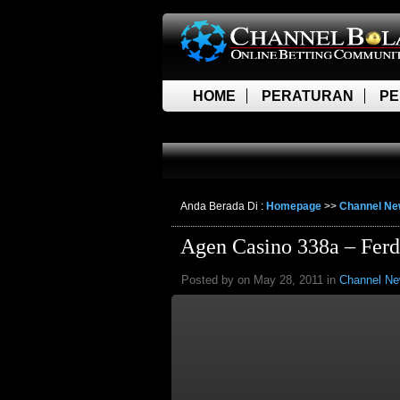
HOME
PERATURAN
PE
LIVE SCORE
Anda Berada Di :
Homepage
>>
Channel N
Agen Casino 338a – Ferd
Posted by on May 28, 2011 in
Channel N