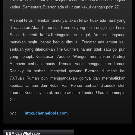
kedua. Sementara Everton ada di urutan ke-14 dengan poin 27.
Arsenal terus menekan tamunya, akan tetapi tidak ada hasil yang
di dapatkan.Akan tetapi dari Everton yang lebih unggul gol Louis
Saha di menit ke-24.Ketinggalan satu gol, Arsenal langsung
menekan begitu babak kedua dimulai. Tercatat ada empat kali
serbuan yang dilancarkan The Gunners namun tidak satu gol pun
yang tercipta.Keputusan Arsene Wenger memainkan Andrey
Arshavin berbuah manis. Pemain yang menggantikan Tomas
Rosicky itu berhasil menjebol gawang Everton di menit ke-
70.Tuan Rumah pun menggandakan golnya dan membalikkan
keadaan.Umpan dari Robin van Persie berhasil ditanduk oleh
Laurent Koscielny untuk membawa tim London Utara memimpin
2-1.
by :
http://channelbola.com
BBM dan Whatsapp