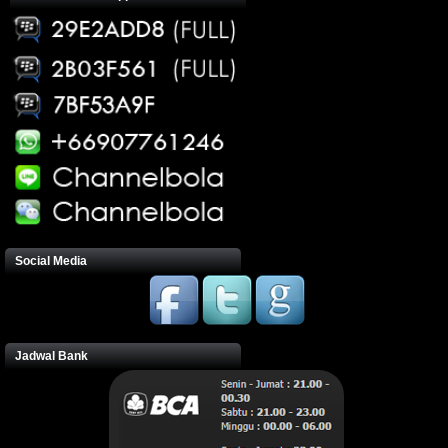
Social Media
Jadwal Bank