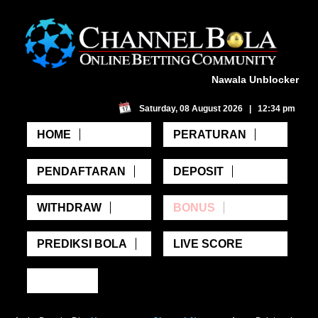
Nawala Unblocker
Saturday, 08 August 2026 | 12:34 pm
HOME
PERATURAN
PENDAFTARAN
DEPOSIT
WITHDRAW
BONUS
PREDIKSI BOLA
LIVE SCORE