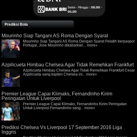
Prediksi Bola
Mourinho Siap Tangani AS Roma Dengan Syarat
Mourinho Siap Tangani AS Roma Dengan Syarat Pelatih berpaspor
Portugal, Jose Mourinho dikabarkan...
more»
Azpilicueta Himbau Chelsea Agar Tidak Remehkan Frankfurt
Azpilicueta Himbau Chelsea Agar Tidak Remehkan Frankfurt Cesar
Azpilicueta sang kapten Chelsea ini...
more»
Premier League Capai Klimaks, Fernandinho Kirim
Peringatan Untuk Liverpool
Premier League Capai Klimaks, Fernandinho Kirim Peringatan
Untuk Liverpool Fernandinho sang...
more»
Prediksi Chelsea Vs Liverpool 17 September 2016 Liga
Inggris