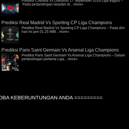
Prediksi Chelsea Vs Liverpool 17 September 2016 Liga Inggris –
Pada pertandingan lanjutan di...
more»
Prediksi Real Madrid Vs Sporting CP Liga Champions
Prediksi Real Madrid Vs Sporting CP Liga Champions – Pada dini
hari ini jam 01:25 WIB...
more»
Prediksi Paris Saint Germain Vs Arsenal Liga Champions
Prediksi Paris Saint Germain Vs Arsenal Liga Champions – Dalam
pertandingan pertama Liga...
more»
BA KEBERUNTUNGAN ANDA =========