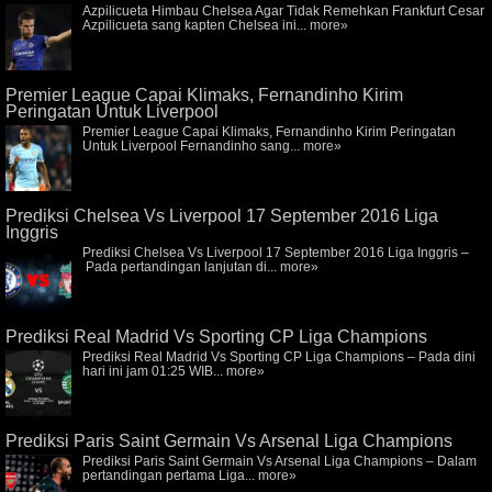
Azpilicueta Himbau Chelsea Agar Tidak Remehkan Frankfurt Cesar
Azpilicueta sang kapten Chelsea ini...
more»
Premier League Capai Klimaks, Fernandinho Kirim
Peringatan Untuk Liverpool
Premier League Capai Klimaks, Fernandinho Kirim Peringatan
Untuk Liverpool Fernandinho sang...
more»
Prediksi Chelsea Vs Liverpool 17 September 2016 Liga
Inggris
Prediksi Chelsea Vs Liverpool 17 September 2016 Liga Inggris –
Pada pertandingan lanjutan di...
more»
Prediksi Real Madrid Vs Sporting CP Liga Champions
Prediksi Real Madrid Vs Sporting CP Liga Champions – Pada dini
hari ini jam 01:25 WIB...
more»
Prediksi Paris Saint Germain Vs Arsenal Liga Champions
Prediksi Paris Saint Germain Vs Arsenal Liga Champions – Dalam
pertandingan pertama Liga...
more»