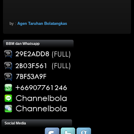
by :
Agen Taruhan Bolatangkas
BBM dan Whatsapp
Social Media