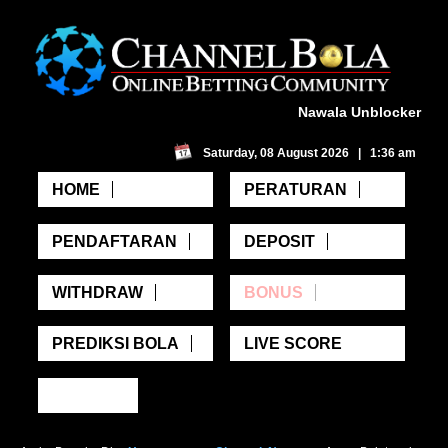
Nawala Unblocker
Saturday, 08 August 2026 | 1:36 am
HOME
PERATURAN
PENDAFTARAN
DEPOSIT
WITHDRAW
BONUS
PREDIKSI BOLA
LIVE SCORE