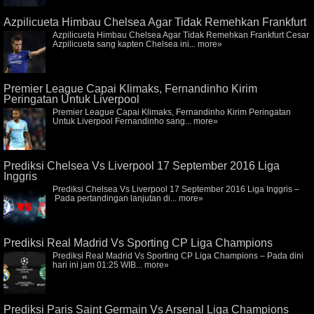
Azpilicueta Himbau Chelsea Agar Tidak Remehkan Frankfurt
Azpilicueta Himbau Chelsea Agar Tidak Remehkan Frankfurt Cesar
Azpilicueta sang kapten Chelsea ini...
more»
Premier League Capai Klimaks, Fernandinho Kirim
Peringatan Untuk Liverpool
Premier League Capai Klimaks, Fernandinho Kirim Peringatan
Untuk Liverpool Fernandinho sang...
more»
Prediksi Chelsea Vs Liverpool 17 September 2016 Liga
Inggris
Prediksi Chelsea Vs Liverpool 17 September 2016 Liga Inggris –
Pada pertandingan lanjutan di...
more»
Prediksi Real Madrid Vs Sporting CP Liga Champions
Prediksi Real Madrid Vs Sporting CP Liga Champions – Pada dini
hari ini jam 01:25 WIB...
more»
Prediksi Paris Saint Germain Vs Arsenal Liga Champions