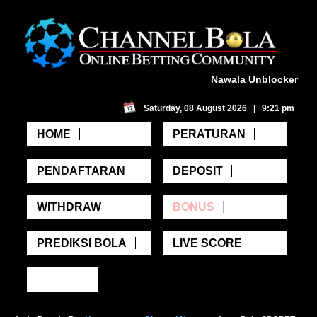
Nawala Unblocker
Saturday, 08 August 2026 | 9:21 pm
HOME
PERATURAN
PENDAFTARAN
DEPOSIT
WITHDRAW
BONUS
PREDIKSI BOLA
LIVE SCORE