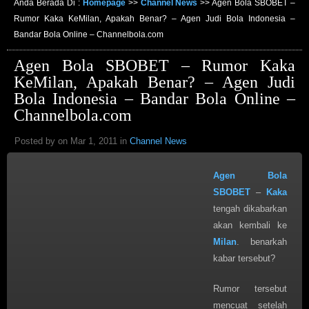
Anda Berada Di :
Homepage
>>
Channel News
>>
Agen Bola SBOBET –
Rumor Kaka KeMilan, Apakah Benar? – Agen Judi Bola Indonesia –
Bandar Bola Online – Channelbola.com
Agen Bola SBOBET – Rumor Kaka
KeMilan, Apakah Benar? – Agen Judi
Bola Indonesia – Bandar Bola Online –
Channelbola.com
Posted by on Mar 1, 2011 in
Channel News
Agen Bola
SBOBET
–
Kaka
tengah dikabarkan
akan kembali ke
Milan
. benarkah
kabar tersebut?
Rumor tersebut
mencuat setelah