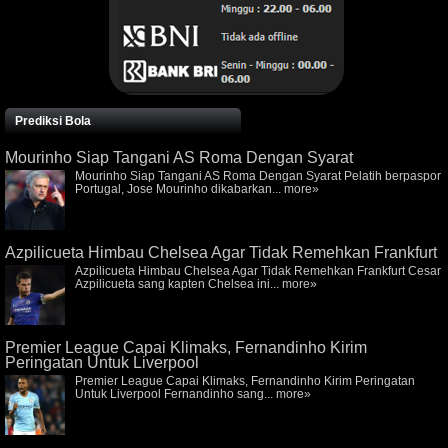
Prediksi Bola
Mourinho Siap Tangani AS Roma Dengan Syarat
Mourinho Siap Tangani AS Roma Dengan Syarat Pelatih berpaspor
Portugal, Jose Mourinho dikabarkan...
more»
Azpilicueta Himbau Chelsea Agar Tidak Remehkan Frankfurt
Azpilicueta Himbau Chelsea Agar Tidak Remehkan Frankfurt Cesar
Azpilicueta sang kapten Chelsea ini...
more»
Premier League Capai Klimaks, Fernandinho Kirim
Peringatan Untuk Liverpool
Premier League Capai Klimaks, Fernandinho Kirim Peringatan
Untuk Liverpool Fernandinho sang...
more»