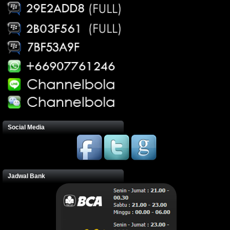
Social Media
Jadwal Bank