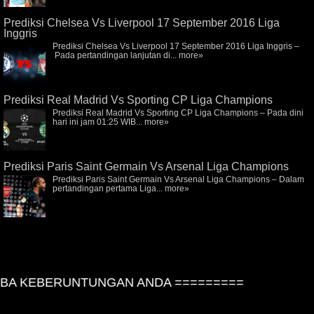
Prediksi Chelsea Vs Liverpool 17 September 2016 Liga
Inggris
Prediksi Chelsea Vs Liverpool 17 September 2016 Liga Inggris –
Pada pertandingan lanjutan di...
more»
Prediksi Real Madrid Vs Sporting CP Liga Champions
Prediksi Real Madrid Vs Sporting CP Liga Champions – Pada dini
hari ini jam 01:25 WIB...
more»
Prediksi Paris Saint Germain Vs Arsenal Liga Champions
Prediksi Paris Saint Germain Vs Arsenal Liga Champions – Dalam
pertandingan pertama Liga...
more»
A KEBERUNTUNGAN ANDA =========