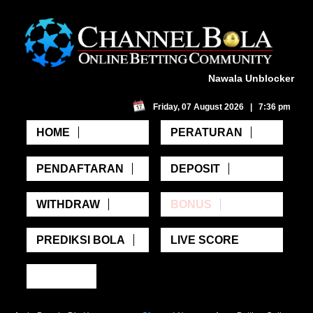
Nawala Unblocker
Friday, 07 August 2026 | 7:36 pm
HOME
PERATURAN
PENDAFTARAN
DEPOSIT
WITHDRAW
BONUS
PREDIKSI BOLA
LIVE SCORE