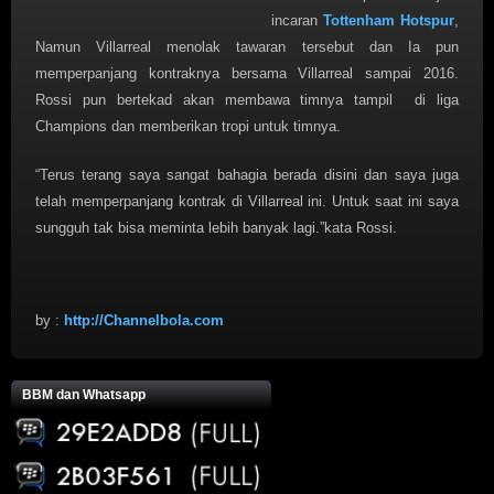
incaran
Tottenham Hotspur
,
Namun Villarreal menolak tawaran tersebut dan Ia pun
memperpanjang kontraknya bersama Villarreal sampai 2016.
Rossi pun bertekad akan membawa timnya tampil di liga
Champions dan memberikan tropi untuk timnya.
“Terus terang saya sangat bahagia berada disini dan saya juga
telah memperpanjang kontrak di Villarreal ini. Untuk saat ini saya
sungguh tak bisa meminta lebih banyak lagi.”kata Rossi.
by :
http://Channelbola.com
BBM dan Whatsapp