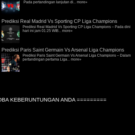
Pada pertandingan lanjutan di...
more»
Prediksi Real Madrid Vs Sporting CP Liga Champions
Prediksi Real Madrid Vs Sporting CP Liga Champions – Pada dini
hari ini jam 01:25 WIB...
more»
Prediksi Paris Saint Germain Vs Arsenal Liga Champions
Prediksi Paris Saint Germain Vs Arsenal Liga Champions – Dalam
pertandingan pertama Liga...
more»
BA KEBERUNTUNGAN ANDA =========