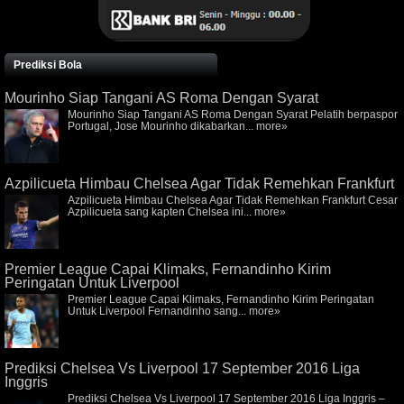
Prediksi Bola
Mourinho Siap Tangani AS Roma Dengan Syarat
Mourinho Siap Tangani AS Roma Dengan Syarat Pelatih berpaspor
Portugal, Jose Mourinho dikabarkan...
more»
Azpilicueta Himbau Chelsea Agar Tidak Remehkan Frankfurt
Azpilicueta Himbau Chelsea Agar Tidak Remehkan Frankfurt Cesar
Azpilicueta sang kapten Chelsea ini...
more»
Premier League Capai Klimaks, Fernandinho Kirim
Peringatan Untuk Liverpool
Premier League Capai Klimaks, Fernandinho Kirim Peringatan
Untuk Liverpool Fernandinho sang...
more»
Prediksi Chelsea Vs Liverpool 17 September 2016 Liga
Inggris
Prediksi Chelsea Vs Liverpool 17 September 2016 Liga Inggris –