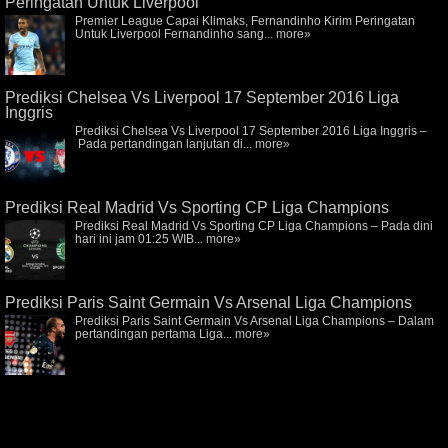
Peringatan Untuk Liverpool
Premier League Capai Klimaks, Fernandinho Kirim Peringatan
Untuk Liverpool Fernandinho sang...
more»
Prediksi Chelsea Vs Liverpool 17 September 2016 Liga
Inggris
Prediksi Chelsea Vs Liverpool 17 September 2016 Liga Inggris –
Pada pertandingan lanjutan di...
more»
Prediksi Real Madrid Vs Sporting CP Liga Champions
Prediksi Real Madrid Vs Sporting CP Liga Champions – Pada dini
hari ini jam 01:25 WIB...
more»
Prediksi Paris Saint Germain Vs Arsenal Liga Champions
Prediksi Paris Saint Germain Vs Arsenal Liga Champions – Dalam
pertandingan pertama Liga...
more»