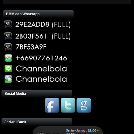
BBM dan Whatsapp
Social Media
Jadwal Bank