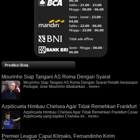
Prediksi Bola
Mourinho Siap Tangani AS Roma Dengan Syarat
Mourinho Siap Tangani AS Roma Dengan Syarat Pelatih berpaspor
Portugal, Jose Mourinho dikabarkan...
more»
Azpilicueta Himbau Chelsea Agar Tidak Remehkan Frankfurt
Azpilicueta Himbau Chelsea Agar Tidak Remehkan Frankfurt Cesar
Azpilicueta sang kapten Chelsea ini...
more»
Premier League Capai Klimaks, Fernandinho Kirim