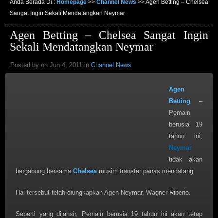
Anda Berada Di :
Homepage
>>
Channel News
>>
Agen Betting – Chelsea
Sangat Ingin Sekali Mendatangkan Neymar
Agen Betting – Chelsea Sangat Ingin
Sekali Mendatangkan Neymar
Posted by on Jun 4, 2011 in
Channel News
Agen
Betting
–
Pemain
berusia 19
tahun ini,
Neymar
tidak akan
bergabung bersama
Chelsea
musim transfer panas mendatang.
Hal tersebut telah diungkapkan Agen Neymar, Wagner Riberio.
Seperti yang dilansir, Pemain berusia 19 tahun ini akan tetap