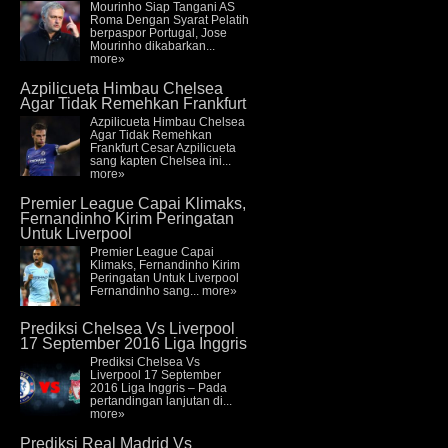
Mourinho Siap Tangani AS
Roma Dengan Syarat Pelatih
berpaspor Portugal, Jose
Mourinho dikabarkan...
more»
Azpilicueta Himbau Chelsea
Agar Tidak Remehkan Frankfurt
Azpilicueta Himbau Chelsea
Agar Tidak Remehkan
Frankfurt Cesar Azpilicueta
sang kapten Chelsea ini...
more»
Premier League Capai Klimaks,
Fernandinho Kirim Peringatan
Untuk Liverpool
Premier League Capai
Klimaks, Fernandinho Kirim
Peringatan Untuk Liverpool
Fernandinho sang...
more»
Prediksi Chelsea Vs Liverpool
17 September 2016 Liga Inggris
Prediksi Chelsea Vs
Liverpool 17 September
2016 Liga Inggris – Pada
pertandingan lanjutan di...
more»
Prediksi Real Madrid Vs