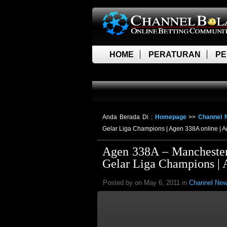
HOME
PERATURAN
PE
LIVE SCORE
Anda Berada Di :
Homepage
>>
Channel 
Gelar Liga Champions | Agen 338A online | 
Agen 338A – Mancheste
Gelar Liga Champions | 
Posted by on May 6, 2011 in
Channel Ne