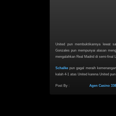
United pun membuktikannya lewat sa
Gonzales pun mempunyai alasan mengap
mengalahkan Real Madrid di semi-final L
Schalke
pun gagal meraih kemenangan 
kalah 4-1 atas United karena United p
Post By :
Agen Casino 338