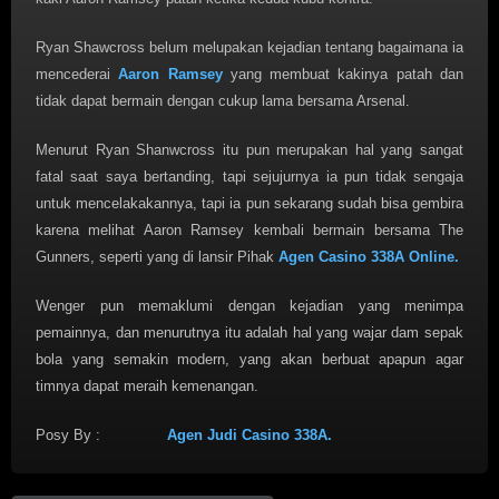
Ryan Shawcross belum melupakan kejadian tentang bagaimana ia
mencederai
Aaron Ramsey
yang membuat kakinya patah dan
tidak dapat bermain dengan cukup lama bersama Arsenal.
Menurut Ryan Shanwcross itu pun merupakan hal yang sangat
fatal saat saya bertanding, tapi sejujurnya ia pun tidak sengaja
untuk mencelakakannya, tapi ia pun sekarang sudah bisa gembira
karena melihat Aaron Ramsey kembali bermain bersama The
Gunners, seperti yang di lansir Pihak
Agen Casino 338A Online.
Wenger pun memaklumi dengan kejadian yang menimpa
pemainnya, dan menurutnya itu adalah hal yang wajar dam sepak
bola yang semakin modern, yang akan berbuat apapun agar
timnya dapat meraih kemenangan.
Posy By :
Agen Judi Casino 338A.