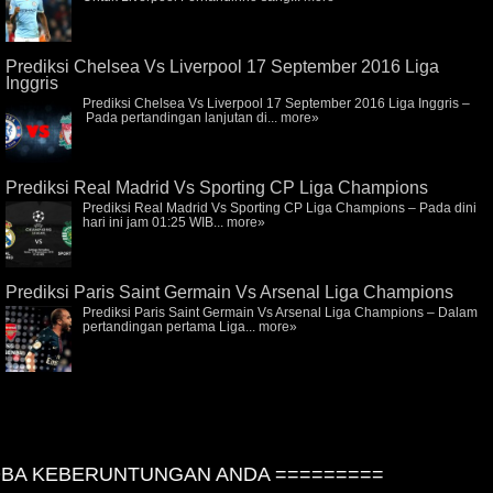
Prediksi Chelsea Vs Liverpool 17 September 2016 Liga
Inggris
Prediksi Chelsea Vs Liverpool 17 September 2016 Liga Inggris –
Pada pertandingan lanjutan di...
more»
Prediksi Real Madrid Vs Sporting CP Liga Champions
Prediksi Real Madrid Vs Sporting CP Liga Champions – Pada dini
hari ini jam 01:25 WIB...
more»
Prediksi Paris Saint Germain Vs Arsenal Liga Champions
Prediksi Paris Saint Germain Vs Arsenal Liga Champions – Dalam
pertandingan pertama Liga...
more»
A KEBERUNTUNGAN ANDA =========