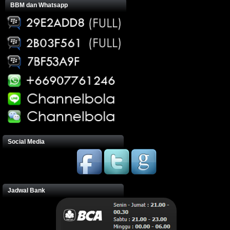
BBM dan Whatsapp
Social Media
Jadwal Bank