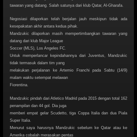
tawaran yang datang. Salah satunya dari klub Qatar, Al-Gharafa.
Negosiasi dilaporkan telah berjalan jauh meskipun tidak ada
kesepakatan akhir antara kedua pihak.
Mandzukic dilaporkan masih mempertimbangkan tawaran yang
datang dari klub Major League
Soccer (MLS), Los Angeles FC.
Untuk memperlancar kepindahannya dari Juventus, Mandzukic
tidak termasuk dalam tim yang
melakukan perjalanan ke Artemio Franchi pada Sabtu (14/9)
malam waktu setempat melawan
Fiorentina.
Mandzukic pindah dari Atletico Madrid pada 2015 dengan total 162
penampilan dan 44 gol. Dia juga
memberi empat gelar Scudetto, tiga Coppa Italia dan dua Piala
Super Italia.
Menurut saya harusnya Mandzukic sebelum ke Qatar atau ke
Amerika cobalah merasakan pentas