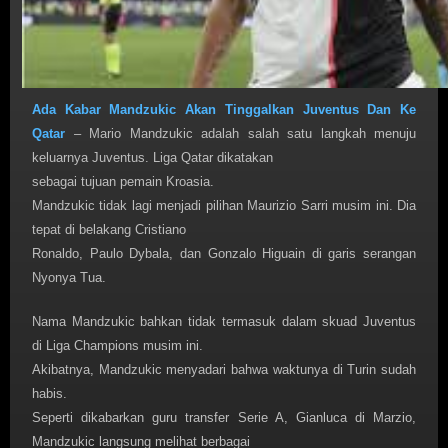
Ada Kabar Mandzukic Akan Tinggalkan Juventus Dan Ke
Qatar
– Mario Mandzukic adalah salah satu langkah menuju
keluarnya Juventus. Liga Qatar dikatakan
sebagai tujuan pemain Kroasia.
Mandzukic tidak lagi menjadi pilihan Maurizio Sarri musim ini. Dia
tepat di belakang Cristiano
Ronaldo, Paulo Dybala, dan Gonzalo Higuain di garis serangan
Nyonya Tua.
Nama Mandzukic bahkan tidak termasuk dalam skuad Juventus
di Liga Champions musim ini.
Akibatnya, Mandzukic menyadari bahwa waktunya di Turin sudah
habis.
Seperti dikabarkan guru transfer Serie A, Gianluca di Marzio,
Mandzukic langsung melihat berbagai