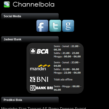
Social Media
Jadwal Bank
Prediksi Bola
Mourinho Siap Tangani AS Roma Dengan Syarat