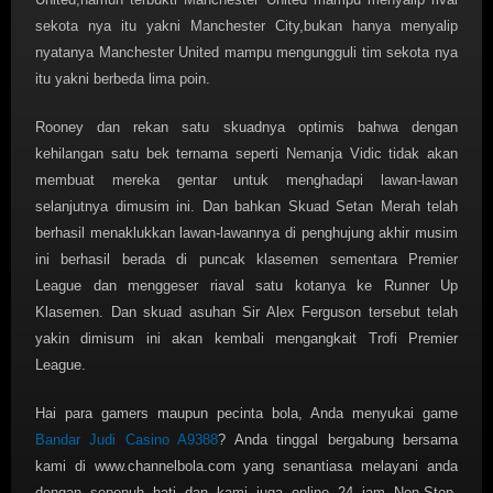
sekota nya itu yakni Manchester City,bukan hanya menyalip
nyatanya Manchester United mampu mengungguli tim sekota nya
itu yakni berbeda lima poin.
Rooney dan rekan satu skuadnya optimis bahwa dengan
kehilangan satu bek ternama seperti Nemanja Vidic tidak akan
membuat mereka gentar untuk menghadapi lawan-lawan
selanjutnya dimusim ini. Dan bahkan Skuad Setan Merah telah
berhasil menaklukkan lawan-lawannya di penghujung akhir musim
ini berhasil berada di puncak klasemen sementara Premier
League dan menggeser riaval satu kotanya ke Runner Up
Klasemen. Dan skuad asuhan Sir Alex Ferguson tersebut telah
yakin dimisum ini akan kembali mengangkait Trofi Premier
League.
Hai para gamers maupun pecinta bola, Anda menyukai game
Bandar Judi Casino A9388
? Anda tinggal bergabung bersama
kami di www.channelbola.com yang senantiasa melayani anda
dengan sepenuh hati dan kami juga online 24 jam Non-Stop.