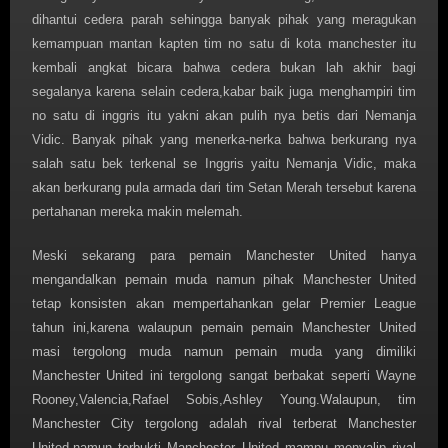
dihantui cedera parah sehingga banyak pihak yang meragukan
kemampuan mantan kapten tim no satu di kota manchester itu
kembali angkat bicara bahwa cedera bukan lah akhir bagi
segalanya karena selain cedera,kabar baik juga menghampiri tim
no satu di inggris itu yakni akan pulih nya betis dari Nemanja
Vidic. Banyak pihak yang menerka-nerka bahwa berkurang nya
salah satu bek terkenal se Inggris yaitu Nemanja Vidic, maka
akan berkurang pula armada dari tim Setan Merah tersebut karena
pertahanan mereka makin melemah.
Meski sekarang para pemain Manchester United hanya
mengandalkan pemain muda namun pihak Manchester United
tetap konsisten akan mempertahankan gelar Premier League
tahun ini,karena walaupun pemain pemain Manchester United
masi tergolong muda namun pemain muda yang dimiliki
Manchester United ini tergolong sangat berbakat seperti Wayne
Rooney,Valencia,Rafael Sobis,Ashley Young.Walaupun, tim
Manchester City tergolong adalah rival terberat Manchester
United,namun terbukti Manchester United mampu menyalip rival