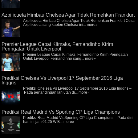
Azpilicueta Himbau Chelsea Agar Tidak Remehkan Frankfurt
Azpilicueta Himbau Chelsea Agar Tidak Remehkan Frankfurt Cesar
Azpilicueta sang kapten Chelsea ini...
more»
Premier League Capai Klimaks, Fernandinho Kirim
Peringatan Untuk Liverpool
Premier League Capai Klimaks, Fernandinho Kirim Peringatan
Untuk Liverpool Fernandinho sang...
more»
Prediksi Chelsea Vs Liverpool 17 September 2016 Liga
Inggris
Prediksi Chelsea Vs Liverpool 17 September 2016 Liga Inggris –
Pada pertandingan lanjutan di...
more»
Prediksi Real Madrid Vs Sporting CP Liga Champions
Prediksi Real Madrid Vs Sporting CP Liga Champions – Pada dini
hari ini jam 01:25 WIB...
more»