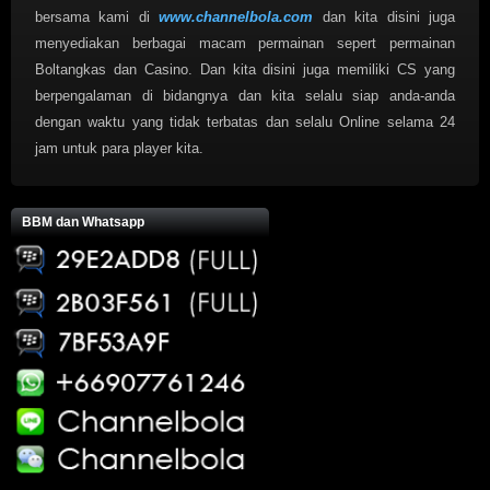
bersama kami di
www.channelbola.com
dan kita disini juga
menyediakan berbagai macam permainan sepert permainan
Boltangkas dan Casino. Dan kita disini juga memiliki CS yang
berpengalaman di bidangnya dan kita selalu siap anda-anda
dengan waktu yang tidak terbatas dan selalu Online selama 24
jam untuk para player kita.
BBM dan Whatsapp