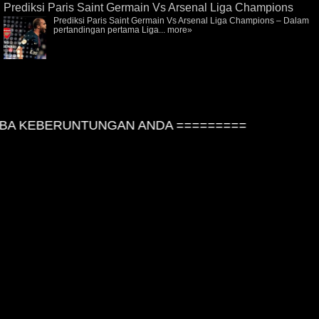
Prediksi Paris Saint Germain Vs Arsenal Liga Champions
Prediksi Paris Saint Germain Vs Arsenal Liga Champions – Dalam
pertandingan pertama Liga...
more»
A KEBERUNTUNGAN ANDA =========