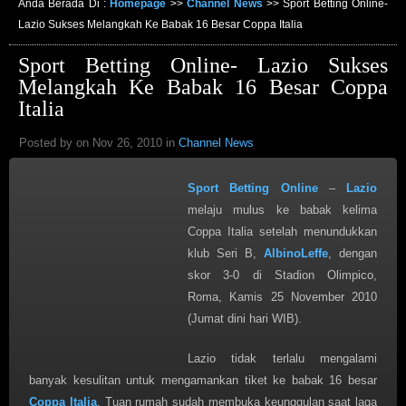
Anda Berada Di :
Homepage
>>
Channel News
>>
Sport Betting Online-
Lazio Sukses Melangkah Ke Babak 16 Besar Coppa Italia
Sport Betting Online- Lazio Sukses
Melangkah Ke Babak 16 Besar Coppa
Italia
Posted by on Nov 26, 2010 in
Channel News
Sport Betting Online
–
Lazio
melaju mulus ke babak kelima
Coppa Italia setelah menundukkan
klub Seri B,
AlbinoLeffe
, dengan
skor 3-0 di Stadion Olimpico,
Roma, Kamis 25 November 2010
(Jumat dini hari WIB).
Lazio tidak terlalu mengalami
banyak kesulitan untuk mengamankan tiket ke babak 16 besar
Coppa Italia
. Tuan rumah sudah membuka keunggulan saat laga