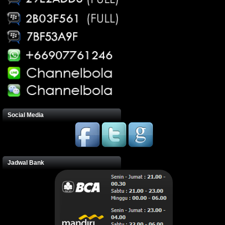
Social Media
Jadwal Bank