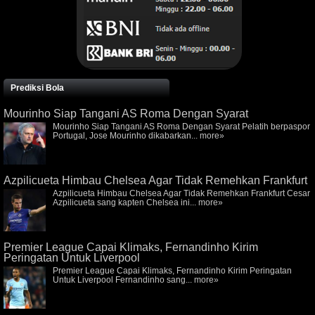
Prediksi Bola
Mourinho Siap Tangani AS Roma Dengan Syarat
Mourinho Siap Tangani AS Roma Dengan Syarat Pelatih berpaspor
Portugal, Jose Mourinho dikabarkan...
more»
Azpilicueta Himbau Chelsea Agar Tidak Remehkan Frankfurt
Azpilicueta Himbau Chelsea Agar Tidak Remehkan Frankfurt Cesar
Azpilicueta sang kapten Chelsea ini...
more»
Premier League Capai Klimaks, Fernandinho Kirim
Peringatan Untuk Liverpool
Premier League Capai Klimaks, Fernandinho Kirim Peringatan
Untuk Liverpool Fernandinho sang...
more»