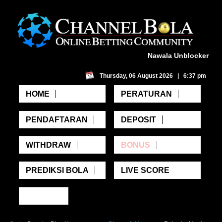
Nawala Unblocker
Thursday, 06 August 2026 | 6:37 pm
HOME
PERATURAN
PENDAFTARAN
DEPOSIT
WITHDRAW
BONUS
PREDIKSI BOLA
LIVE SCORE