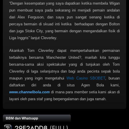
“Dengan kesempatan yang saya dapatkan ketika membela Wigan
pun membuat saya pada sekarang ini menjadi pemain andalan
dari Alex Ferguson, dan saya pun sangat senang ketika di
percaya bermain di skuad inti ketika berhadapan dengan Bolton
dan juga Stoke City, yang bermain dengan mengandalkan fisik di
Liga Inggris” lanjut Cleverley.
Akankah Tom Cleverley dapat mempertahankan permainan
terbaiknya bersama Manchester United?, marilah kita tunggu
bersama-sama aksi spektakuler yang di tunjukan oleh Tom
Cleverley di laga selanjutnya dan bagi anda pecinta sepak bola
maupun yang ingin mengetahui
Web Casino SBOBET
, buruan
daftarkan diri anda di situs Agen Bola kami,
www.channelbola.com
di mana para member setia kami akan di
layani oleh para staf yang berpengalaman dan juga ramah.
BBM dan Whatsapp