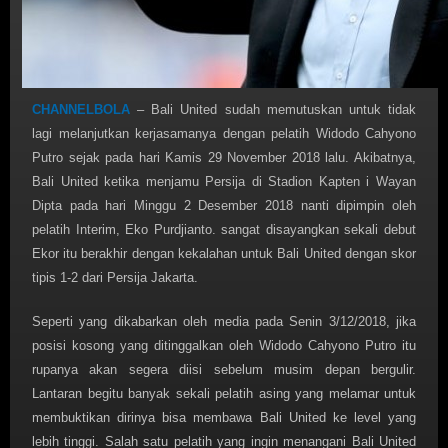
CHANNELBOLA
– Bali United sudah memutuskan untuk tidak
lagi melanjutkan kerjasamanya dengan pelatih Widodo Cahyono
Putro sejak pada hari Kamis 29 November 2018 lalu. Akibatnya,
Bali United ketika menjamu Persija di Stadion Kapten i Wayan
Dipta pada hari Minggu 2 Desember 2018 nanti dipimpin oleh
pelatih Interim, Eko Purdjianto. sangat disayangkan sekali debut
Ekor itu berakhir dengan kekalahan untuk Bali United dengan skor
tipis 1-2 dari Persija Jakarta.
Seperti yang dikabarkan oleh media pada Senin 3/12/2018, jika
posisi kosong yang ditinggalkan oleh Widodo Cahyono Putro itu
rupanya akan segera diisi sebelum musim depan bergulir.
Lantaran begitu banyak sekali pelatih asing yang melamar untuk
membuktikan dirinya bisa membawa Bali United ke level yang
lebih tinggi. Salah satu pelatih yang ingin menangani Bali United