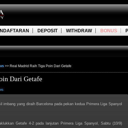
NDAFTARAN
DEPOSIT
WITHDRAW
BONUS
ews
>>
Real Madrid Raih Tiga Poin Dari Getafe
oin Dari Getafe
ws
il imbang yang diraih Barcelona pada pekan kedua Primera Liga Spanyol
lukkan Getafe 4-2 pada lanjutan Primera Liga Spanyol, Sabtu (10/9)