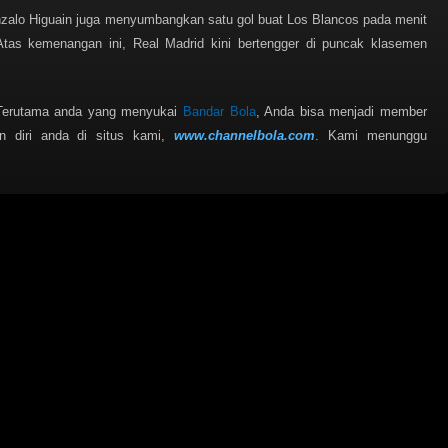
zalo Higuain juga menyumbangkan satu gol buat Los Blancos pada menit
tas kemenangan ini, Real Madrid kini bertengger di puncak klasemen
Terutama anda yang menyukai
Bandar Bola
, Anda bisa menjadi member
an diri anda di situs kami,
www.channelbola.com
. Kami menunggu