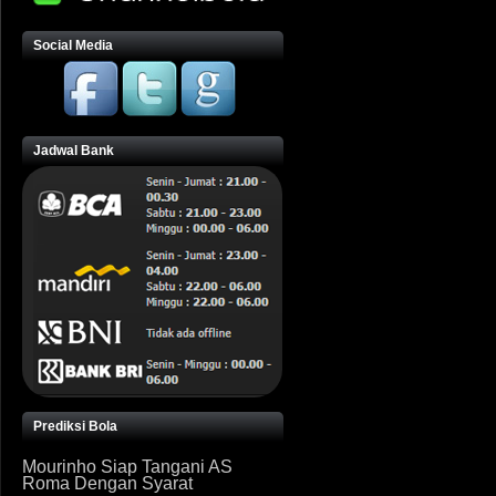
Social Media
Jadwal Bank
Prediksi Bola
Mourinho Siap Tangani AS
Roma Dengan Syarat