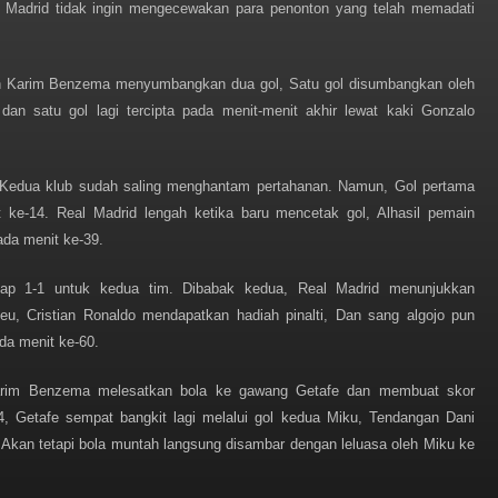
al Madrid tidak ingin mengecewakan para penonton yang telah memadati
elah Karim Benzema menyumbangkan dua gol, Satu gol disumbangkan oleh
dan satu gol lagi tercipta pada menit-menit akhir lewat kaki Gonzalo
n, Kedua klub sudah saling menghantam pertahanan. Namun, Gol pertama
ke-14. Real Madrid lengah ketika baru mencetak gol, Alhasil pemain
ada menit ke-39.
tap 1-1 untuk kedua tim. Dibabak kedua, Real Madrid menunjukkan
u, Cristian Ronaldo mendapatkan hadiah pinalti, Dan sang algojo pun
da menit ke-60.
 Karim Benzema melesatkan bola ke gawang Getafe dan membuat skor
4, Getafe sempat bangkit lagi melalui gol kedua Miku, Tendangan Dani
 Akan tetapi bola muntah langsung disambar dengan leluasa oleh Miku ke