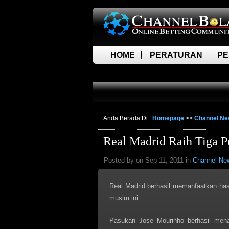
HOME
PERATURAN
PE
LIVE SCORE
Anda Berada Di :
Homepage
>>
Channel N
Real Madrid Raih Tiga P
Posted by on Sep 11, 2011 in
Channel Ne
Real Madrid berhasil memanfaatkan has
musim ini.
Pasukan Jose Mourinho berhasil menak