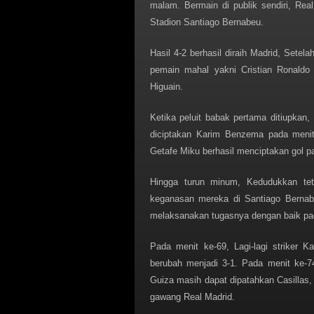
malam. Bermain di publik sendiri, Re
Stadion Santiago Bernabeu.
Hasil 4-2 berhasil diraih Madrid, Set
pemain mahal yakni Cristian Ronaldo 
Higuain.
Ketika peluit babak pertama ditiupka
diciptakan Karim Benzema pada menit 
Getafe Miku berhasil menciptakan gol p
Hingga turun minum, Kedudukkan te
keganasan mereka di Santiago Bernabe
melaksanakan tugasnya dengan baik pa
Pada menit ke-69, Lagi-lagi striker
berubah menjadi 3-1. Pada menit ke-7
Guiza masih dapat dipatahkan Casillas,
gawang Real Madrid.