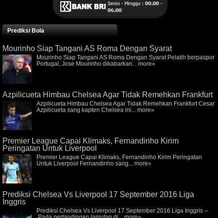
Prediksi Bola
Mourinho Siap Tangani AS Roma Dengan Syarat
Mourinho Siap Tangani AS Roma Dengan Syarat Pelatih berpaspor
Portugal, Jose Mourinho dikabarkan...
more»
Azpilicueta Himbau Chelsea Agar Tidak Remehkan Frankfurt
Azpilicueta Himbau Chelsea Agar Tidak Remehkan Frankfurt Cesar
Azpilicueta sang kapten Chelsea ini...
more»
Premier League Capai Klimaks, Fernandinho Kirim
Peringatan Untuk Liverpool
Premier League Capai Klimaks, Fernandinho Kirim Peringatan
Untuk Liverpool Fernandinho sang...
more»
Prediksi Chelsea Vs Liverpool 17 September 2016 Liga
Inggris
Prediksi Chelsea Vs Liverpool 17 September 2016 Liga Inggris –
Pada pertandingan lanjutan di...
more»