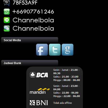
Social Media
Jadwal Bank